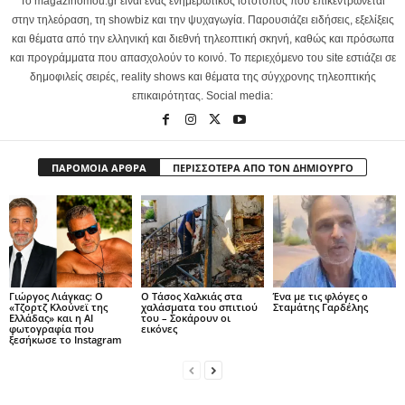
Το magazinomou.gr είναι ένας ενημερωτικός ιστότοπος που επικεντρώνεται
στην τηλεόραση, τη showbiz και την ψυχαγωγία. Παρουσιάζει ειδήσεις, εξελίξεις
και θέματα από την ελληνική και διεθνή τηλεοπτική σκηνή, καθώς και πρόσωπα
και προγράμματα που απασχολούν το κοινό. Το περιεχόμενο του site εστιάζει σε
δημοφιλείς σειρές, reality shows και θέματα της σύγχρονης τηλεοπτικής
επικαιρότητας. Social media:
ΠΑΡΟΜΟΙΑ ΑΡΘΡΑ
ΠΕΡΙΣΣΟΤΕΡΑ ΑΠΟ ΤΟΝ ΔΗΜΙΟΥΡΓΟ
Γιώργος Λιάγκας: Ο
Ο Τάσος Χαλκιάς στα
Ένα με τις φλόγες ο
«Τζορτζ Κλούνεϊ της
χαλάσματα του σπιτιού
Σταμάτης Γαρδέλης
Ελλάδας» και η AI
του – Σοκάρουν οι
φωτογραφία που
εικόνες
ξεσήκωσε το Instagram