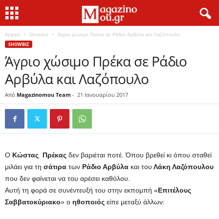
Αρχική
Showbiz
Άγριο χώσιμο Πρέκα σε Ράδιο Αρβύλα και Λαζόπουλο
SHOWBIZ
Άγριο χώσιμο Πρέκα σε Ράδιο
Αρβύλα και Λαζόπουλο
Από
Magazinomou Team
-
21 Ιανουαρίου 2017
Ο
Κώστας Πρέκας
δεν βαριέται ποτέ. Όπου βρεθεί κι όπου σταθεί
μιλάει για τη
σάτιρα
των
Ράδιο Αρβύλα
και του
Λάκη Λαζόπουλου
που δεν φαίνεται να του αρέσει καθόλου.
Αυτή τη φορά σε συνέντευξή του στην εκπομπή «
Επιτέλους
Σαββατοκύριακο
» ο
ηθοποιός
είπε μεταξύ άλλων: