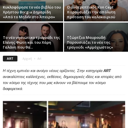
Κυκλοφόρησε το νέο βιβλίο του
Ο ανατρεπτικός Kon Cept
Χρήστου Borgia Δημαρίδη
παρουσιάζει την απόλυτη
«Από το Μηδέν στο Άπειρο»
πρόταση του καλοκαιριού
Το νέο νησιώτικο τραγούδι της
Τζώρτζια Μαυρουδή:
Ελένης Φώτη και του Χάρη
Παρουσιάζει το νέο της
Γαλάνη που θα...
τραγούδι «Αμμόχωστος»
ART
Αρχική
Art
Η τέχνη εμπνέει και ανοίγει νέους ορίζοντες. Στην κατηγορία
ART
ανακαλύπτεις καλλιτέχνες, εκθέσεις, δημιουργικές ιδέες και ιστορίες από
τον κόσμο της τέχνης που μας κάνουν να βλέπουμε τον κόσμο
διαφορετικά.