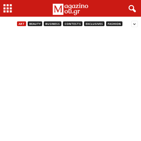
ART
BEAUTY
BUSINESS
CONTESTS
EXCLUSIVES
FASHION