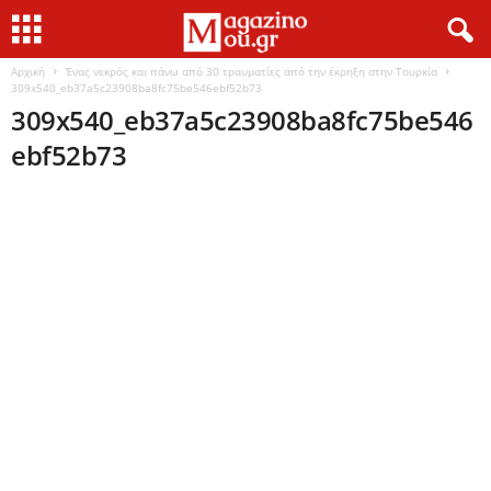
Αρχική
Ένας νεκρός και πάνω από 30 τραυματίες από την έκρηξη στην Τουρκία
309x540_eb37a5c23908ba8fc75be546ebf52b73
309x540_eb37a5c23908ba8fc75be546
ebf52b73