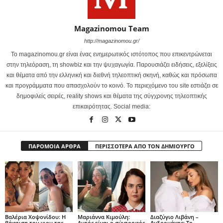
Magazinomou Team
http://magazinomou.gr/
Το magazinomou.gr είναι ένας ενημερωτικός ιστότοπος που επικεντρώνεται
στην τηλεόραση, τη showbiz και την ψυχαγωγία. Παρουσιάζει ειδήσεις, εξελίξεις
και θέματα από την ελληνική και διεθνή τηλεοπτική σκηνή, καθώς και πρόσωπα
και προγράμματα που απασχολούν το κοινό. Το περιεχόμενο του site εστιάζει σε
δημοφιλείς σειρές, reality shows και θέματα της σύγχρονης τηλεοπτικής
επικαιρότητας. Social media:
ΠΑΡΟΜΟΙΑ ΑΡΘΡΑ
ΠΕΡΙΣΣΟΤΕΡΑ ΑΠΟ ΤΟΝ ΔΗΜΙΟΥΡΓΟ
Βαλέρια Χοψονίδου: Η
Μαριάννα Κιμούλη:
Διαζύγιο Λιβάνη –
βάφτιση του γιου της
Αυτός είναι ο σύντροφός
Ανδρομάχης: Το