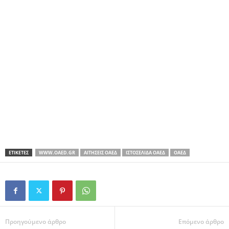
ΕΤΙΚΕΤΕΣ
WWW.OAED.GR
ΑΙΤΉΣΕΙΣ ΟΑΕΔ
ΙΣΤΟΣΕΛΊΔΑ ΟΑΕΔ
ΟΑΕΔ
Προηγούμενο άρθρο
Επόμενο άρθρο