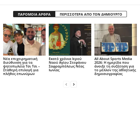
ΠΑΡΟΜΟΙΑ ΑΡΘΡΑ
ΠΕΡΙΣΣΟΤΕΡΑ ΑΠΟ ΤΟΝ ΔΗΜΙΟΥΡΓΟ
Νέα επιχειρηματική
Εκατό χρόνια Ιερού
All About Sports Media
διεύθυνση για τα
Ναού Αγίου Στεφάνου
2026: Η ημερίδα που
ψητοπωλεία Τσι Τσι –
Σαφραμπόλεως Νέας
άνοιξε τη συζήτηση για
Σταθερή επιλογή για
Ιωνίας
το μέλλον της αθλητικής
πλήθος επωνύμων
δημοσιογραφίας