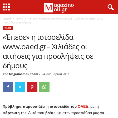
Αρχική
News
«Έπεσε» η ιστοσελίδα www.oaed.gr– Χιλιάδες οι αιτήσεις για
προσλήψεις σε δήμους
NEWS
«Έπεσε» η ιστοσελίδα
www.oaed.gr– Χιλιάδες οι
αιτήσεις για προσλήψεις σε
δήμους
Από
Magazinomou Team
-
24 Ιανουαρίου 2017
Πρόβλημα παρουσιάζει η ιστοσελίδα του
ΟΑΕΔ
, με τη
φόρτωση
της. Αυτό που βλέπουμε στην προσπάθεια μας να