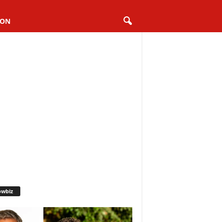
ION
owbiz