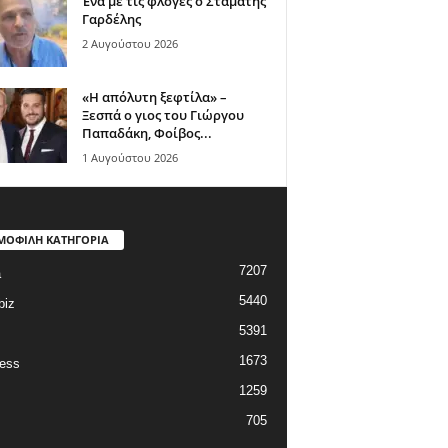
Ένα με τις φλόγες ο Σταμάτης
Γαρδέλης
2 Αυγούστου 2026
«Η απόλυτη ξεφτίλα» –
Ξεσπά ο γιος του Γιώργου
Παπαδάκη, Φοίβος...
1 Αυγούστου 2026
ΜΟΦΙΛΗ ΚΑΤΗΓΟΡΙΑ
7207
a
5440
biz
5391
1673
ess
1259
705