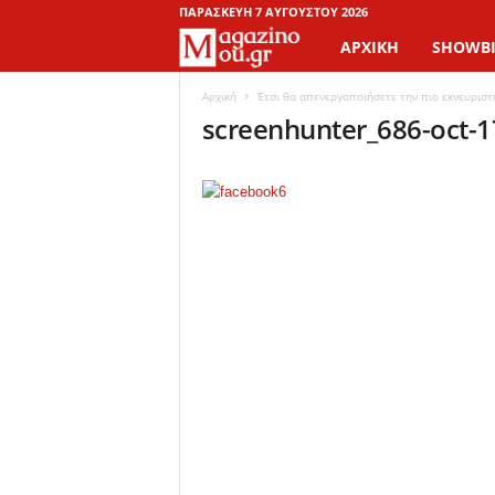
ΠΑΡΑΣΚΕΥΉ 7 ΑΥΓΟΎΣΤΟΥ 2026
ΑΡΧΙΚΉ
SHOWBI
M
a
Αρχική
Έτσι θα απενεργοποιήσετε την πιο εκνευριστ
screenhunter_686-oct-1
g
a
z
i
n
o
M
o