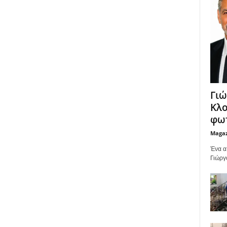
Γιώ
Κλο
φωτ
Maga
Ένα α
Γιώργ