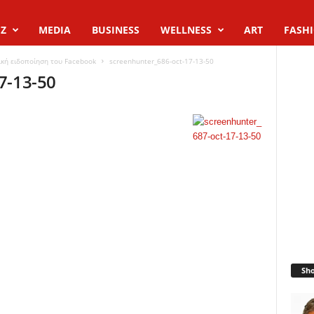
Z
MEDIA
BUSINESS
WELLNESS
ART
FASH
ική ειδοποίηση του Facebook
screenhunter_686-oct-17-13-50
7-13-50
Sh