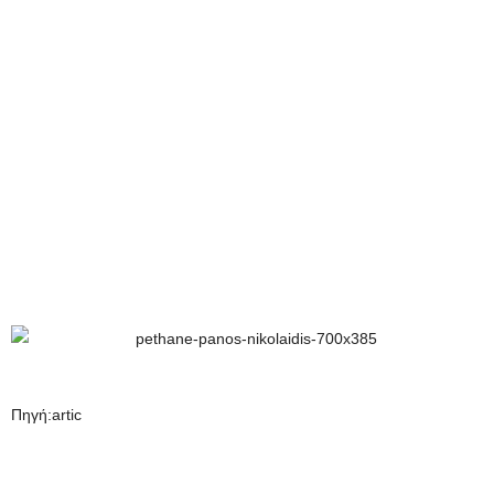
Πηγή:artic