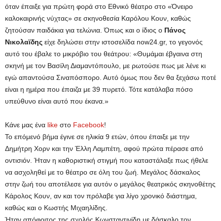
όταν έπαιξε για πρώτη φορά στο Εθνικό θέατρο στο «Όνειρο
καλοκαιρινής νύχτας» σε σκηνοθεσία Καρόλου Κουν, καθώς
ζητούσαν παιδάκια για τελώνια. Όπως και ο ίδιος ο
Πάνος
Νικολαϊδης
είχε δηλώσει στην ιστοσελίδα now24.gr, το γεγονός
αυτό του έβαλε το μικρόβιο του θεάτρου: «Θυμάμαι έβγαινα στη
σκηνή με τον Βασίλη Διαμαντόπουλο, με ρωτούσε πως με λένε κι
εγώ απαντούσα Σιναπόσπορο. Αυτό όμως που δεν θα ξεχάσω ποτέ
είναι η ημέρα που έπαιζα με 39 πυρετό. Τότε κατάλαβα πόσο
υπεύθυνο είναι αυτό που έκανα.»
Κάνε μας ένα
like
στο
Facebook
!
Το επόμενό βήμα έγινε σε ηλικία 9 ετών, όπου έπαιξε με την
Δημήτρη Χορν και την Έλλη Λαμπέτη, αφού πρώτα πέρασε από
οντισιόν. Ήταν η καθοριστική στιγμή που καταστάλαξε πως ήθελε
να ασχοληθεί με το θέατρο σε όλη του ζωή. Μεγάλος δάσκαλος
στην ζωή του αποτέλεσε για αυτόν ο μεγάλος θεατρικός σκηνοθέτης
Κάρολος Κουν, αν και τον πρόλαβε για λίγο χρονικό διάστημα,
καθώς και ο Κωστής Μιχαηλίδης.
Ήταν απόφοιτος της σχολής Κωνσταντινίδη με δάσκαλο τον