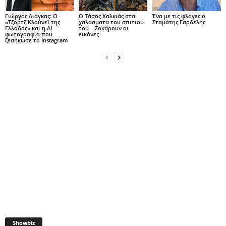
Γιώργος Λιάγκας: Ο
Ο Τάσος Χαλκιάς στα
Ένα με τις φλόγες ο
«Τζορτζ Κλούνεϊ της
χαλάσματα του σπιτιού
Σταμάτης Γαρδέλης
Ελλάδας» και η AI
του – Σοκάρουν οι
φωτογραφία που
εικόνες
ξεσήκωσε το Instagram
Showbiz