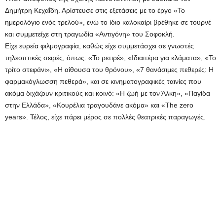
Δημήτρη Κεχαΐδη. Αρίστευσε στις εξετάσεις με το έργο «Το
ημερολόγιο ενός τρελού», ενώ το ίδιο καλοκαίρι βρέθηκε σε τουρνέ
και συμμετείχε στη τραγωδία «Αντιγόνη» του Σοφοκλή.
Είχε ευρεία φιλμογραφία, καθώς είχε συμμετάσχει σε γνωστές
τηλεοπτικές σειρές, όπως: «Το ρετιρέ», «Ιδιαιτέρα για κλάματα», «Το
τρίτο στεφάνι», «Η αίθουσα του θρόνου», «7 θανάσιμες πεθερές: Η
φαρμακόγλωσση πεθερά», και σε κινηματογραφικές ταινίες που
ακόμα διχάζουν κριτικούς και κοινό: «Η ζωή με τον Άλκη», «Παγίδα
στην Ελλάδα», «Κουρέλια τραγουδάνε ακόμα» και «The zero
years». Τέλος, είχε πάρει μέρος σε πολλές θεατρικές παραγωγές.