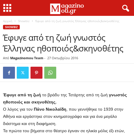
Αρχική
Showbiz
Έφυγε από τη ζωή γνωστός Έλληνας ηθοποιός&σκηνοθέτης
SHOWBIZ
Έφυγε από τη ζωή γνωστός
Έλληνας ηθοποιός&σκηνοθέτης
Από
Magazinomou Team
-
27 Οκτωβρίου 2016
Έφυγε από τη ζωή
το βράδυ της Τετάρτης από τη ζωή
γνωστός
ηθοποιός και σκηνοθέτης.
Ο λόγος για τον
Πάνο
Νικολαϊδη
, που γεννήθηκε το 1939 στην
Αθήνα και εργάστηκε στον κινηματογράφο και για ένα μεγάλο
διάστημα και στη διαφήμιση.
Τα πρώτα του βήματα στο θέατρο έγιναν σε ηλικία μόλις έξι ετών,