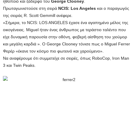
ηθοποιό και ξάδερφο του
George Clooney
.
Πρωταγωνιστούσε στη σειρά
NCIS: Los Angeles
και ο παραγωγός
της σειράς R. Scott Gemmill ανέφερε.
«Σήμερα, το NCIS: LOS ANGELES έχασε ένα αγαπημένο μέλος της
οικογένειας. Miguel ήταν ένας άνθρωπος με τεράστιο ταλέντο που
είχε δυναμική παρουσία στην οθόνη, φοβερή αίσθηση του χιούμορ
και μεγάλη καρδιά ». Ο George Clooney τόνισε πως ο Miguel Ferrer
Φερέρ «έκανε τον κόσμο πιο φωτεινό και χαρούμενο».
Να αναφέρουμε ότι συμμετείχε σε σειρές, όπως RoboCop, Iron Man
3 και Twin Peaks.