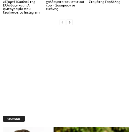
«Τζορτζ Κλούνεϊ της
χαλάσματα του σπιτιού
Σταμάτης Γαρδέλης
Ελλάδας» και η AI
του – Σοκάρουν οι
φωτογραφία που
εικόνες
ξεσήκωσε το Instagram
Showbiz