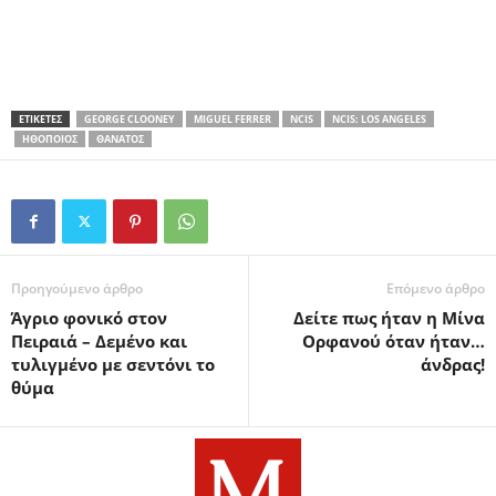
ΕΤΙΚΕΤΕΣ
GEORGE CLOONEY
MIGUEL FERRER
NCIS
NCIS: LOS ANGELES
ΗΘΟΠΟΙΌΣ
ΘΆΝΑΤΟΣ
Προηγούμενο άρθρο
Επόμενο άρθρο
Άγριο φονικό στον
Δείτε πως ήταν η Μίνα
Πειραιά – Δεμένο και
Ορφανού όταν ήταν…
τυλιγμένο με σεντόνι το
άνδρας!
θύμα