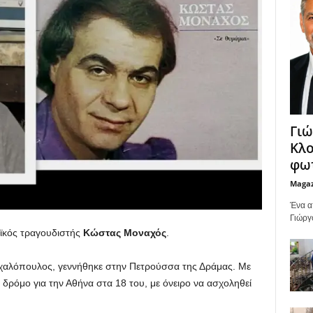
Γιώ
Κλο
φωτ
Maga
Ένα α
Γιώργ
αϊκός τραγουδιστής
Κώστας Μοναχός
.
χαλόπουλος, γεννήθηκε στην Πετρούσσα της Δράμας. Με
 δρόμο για την Αθήνα στα 18 του, με όνειρο να ασχοληθεί