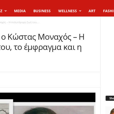
Z
MEDIA
BUSINESS
WELLNESS
ART
FASH
χός – Η πολυτάραχη ζωή του,...
 ο Κώστας Μοναχός – Η
ου, το έμφραγμα και η
Sh