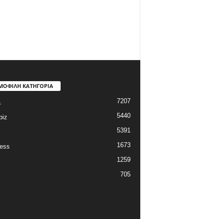
ΜΟΦΙΛΗ ΚΑΤΗΓΟΡΙΑ
7207
a
5440
biz
5391
1673
ess
1259
705