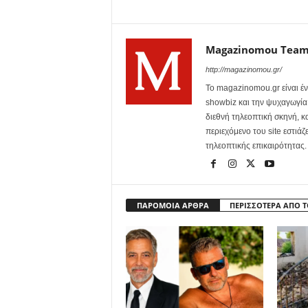
Magazinomou Tea
http://magazinomou.gr/
Το magazinomou.gr είναι έν
showbiz και την ψυχαγωγία. 
διεθνή τηλεοπτική σκηνή, 
περιεχόμενο του site εστιάζ
τηλεοπτικής επικαιρότητας.
ΠΑΡΟΜΟΙΑ ΑΡΘΡΑ
ΠΕΡΙΣΣΟΤΕΡΑ ΑΠΟ 