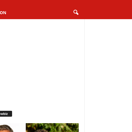
ION
owbiz