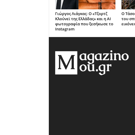
Γιώργος Λιάγκας: Ο «Τζορτζ
Ο Τάσο
Κλούνεϊ της Ελλάδας» και η AI
του σπ
φωτογραφία που ξεσήκωσε το
εικόνε
Instagram