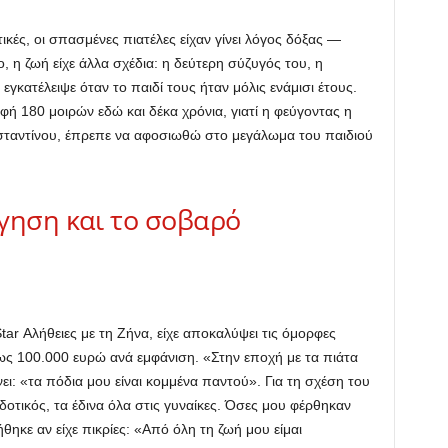
ικές, οι σπασμένες πιατέλες είχαν γίνει λόγος δόξας —
 η ζωή είχε άλλα σχέδια: η δεύτερη σύζυγός του, η
γκατέλειψε όταν το παιδί τους ήταν μόλις ενάμισι έτους.
ή 180 μοιρών εδώ και δέκα χρόνια, γιατί η φεύγοντας η
σταντίνου, έπρεπε να αφοσιωθώ στο μεγάλωμα του παιδιού
γηση και το σοβαρό
ar Αλήθειες με τη Ζήνα, είχε αποκαλύψει τις όμορφες
έως 100.000 ευρώ ανά εμφάνιση. «Στην εποχή με τα πιάτα
νει: «τα πόδια μου είναι κομμένα παντού». Για τη σχέση του
ύ δοτικός, τα έδινα όλα στις γυναίκες. Όσες μου φέρθηκαν
ε αν είχε πικρίες: «Από όλη τη ζωή μου είμαι