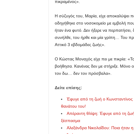
πικραμένος».
Η σύζυγός του, Μαρία, είχε αποκαλύψει π
οδηγήθηκε στο νοσοκομείο με εμβολή που
ήταν ένα φυτό. Δεν ήξερε να περπατήσει,
συνήλθε, του ήρθε και μία γρίπη… Του πρ
Αττικό 3 εβδομάδες ζωής».
Ο Κώστας Μοναχός είχε πει με πικρία: «Το
βοήθησα. Κανένας δεν με στήριξε. Μόνο 
τον δω… δεν τον πρόσβαλα».
Δείτε επίσης:
Έφυγε από τη ζωή ο Κωνσταντίνος Τ
θανάτου του!
Απέραντη θλίψη: Έφυγε από τη ζωή
ξέσπασμα
Αλεξάνδρα Νικολαΐδου: Ποια ήταν 