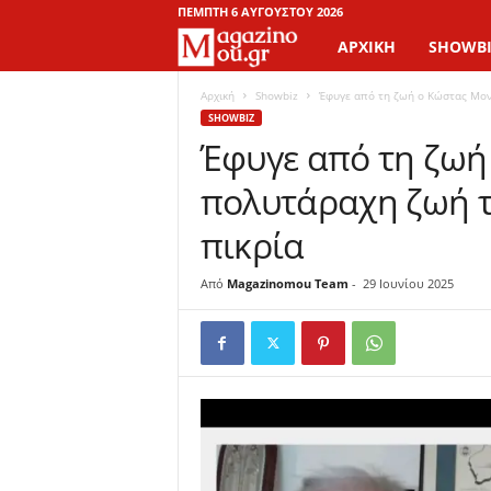
ΠΈΜΠΤΗ 6 ΑΥΓΟΎΣΤΟΥ 2026
ΑΡΧΙΚΉ
SHOWBI
M
a
Αρχική
Showbiz
Έφυγε από τη ζωή ο Κώστας Μονα
SHOWBIZ
Έφυγε από τη ζωή
g
πολυτάραχη ζωή τ
a
πικρία
z
Από
Magazinomou Team
-
29 Ιουνίου 2025
i
n
o
M
o