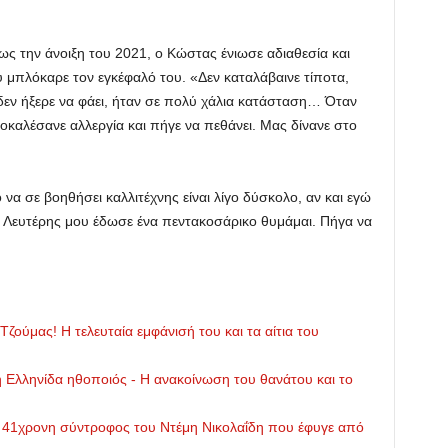
ως την άνοιξη του 2021, ο Κώστας ένιωσε αδιαθεσία και
 μπλόκαρε τον εγκέφαλό του. «Δεν καταλάβαινε τίποτα,
 δεν ήξερε να φάει, ήταν σε πολύ χάλια κατάσταση… Όταν
οκαλέσανε αλλεργία και πήγε να πεθάνει. Μας δίνανε στο
 να σε βοηθήσει καλλιτέχνης είναι λίγο δύσκολο, αν και εγώ
ο Λευτέρης μου έδωσε ένα πεντακοσάρικο θυμάμαι. Πήγα να
ζούμας! Η τελευταία εμφάνισή του και τα αίτια του
 Ελληνίδα ηθοποιός - Η ανακοίνωση του θανάτου και το
η 41χρονη σύντροφος του Ντέμη Νικολαΐδη που έφυγε από