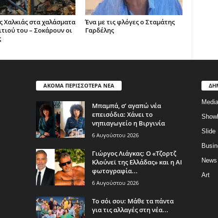
ς Χαλκιάς στα χαλάσματα
Ένα με τις φλόγες ο Σταμάτης
ιτιού του – Σοκάρουν οι
Γαρδέλης
ς
ΑΚΟΜΑ ΠΕΡΙΣΣΟΤΕΡΑ ΝΕΑ
ΔΗ
Medi
Μπαμπά, σ’ αγαπώ νέα
επεισόδια: Χάνει το
Show
νηπιαγωγείο η Βιργινία
Slide
6 Αυγούστου 2026
Busin
Γιώργος Λιάγκας: Ο «Τζορτζ
News
Κλούνεϊ της Ελλάδας» και η AI
φωτογραφία...
Art
6 Αυγούστου 2026
Το σόι σου: Μάθε τα πάντα
για τις αλλαγές στη νέα...