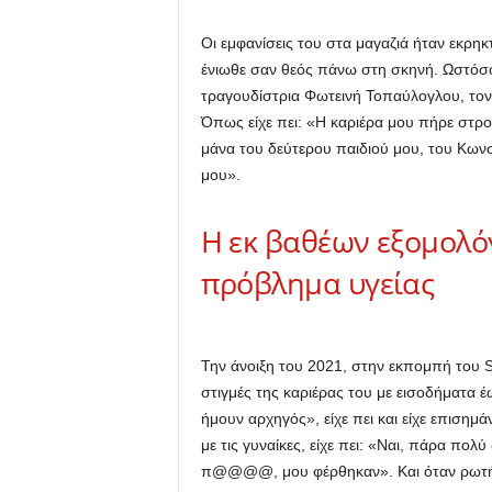
Οι εμφανίσεις του στα μαγαζιά ήταν εκρηκτ
ένιωθε σαν θεός πάνω στη σκηνή. Ωστόσο,
τραγουδίστρια Φωτεινή Τοπαύλογλου, τον ε
Όπως είχε πει: «Η καριέρα μου πήρε στροφ
μάνα του δεύτερου παιδιού μου, του Κων
μου».
Η εκ βαθέων εξομολό
πρόβλημα υγείας
Την άνοιξη του 2021, στην εκπομπή του St
στιγμές της καριέρας του με εισοδήματα 
ήμουν αρχηγός», είχε πει και είχε επισημά
με τις γυναίκες, είχε πει: «Ναι, πάρα πολ
π@@@@, μου φέρθηκαν». Και όταν ρωτήθηκ