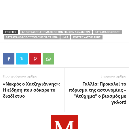
ΕΤΙΚΕΤΕΣ
ΑΠΌΣΤΡΑΤΟΣ ΑΞΙΩΜΑΤΙΚΌΣ ΤΩΝ ΕΙΔΙΚΏΝ ΔΥΝΆΜΕΩΝ
ΒΑΤΡΑΧΆΝΘΡΩΠΟΣ
ΒΑΤΡΑΧΆΝΘΡΩΠΟΣ ΤΩΝ ΟΥΚ ΓΙΑ ΤΑ ΊΜΙΑ
ΊΜΙΑ
ΚΏΣΤΑΣ ΧΑΤΖΗΔΆΚΗΣ
Προηγούμενο άρθρο
Επόμενο άρθρο
«Νεκρός ο Χατζηγιάννης»:
Γαλλία: Προκαλεί το
Η είδηση που σόκαρε το
πόρισμα της αστυνομίας –
διαδίκτυο
“Ατύχημα” ο βιασμός με
γκλοπ!