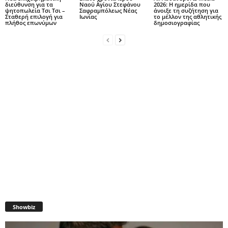
διεύθυνση για τα
Ναού Αγίου Στεφάνου
2026: Η ημερίδα που
ψητοπωλεία Τσι Τσι –
Σαφραμπόλεως Νέας
άνοιξε τη συζήτηση για
Σταθερή επιλογή για
Ιωνίας
το μέλλον της αθλητικής
πλήθος επωνύμων
δημοσιογραφίας
Showbiz