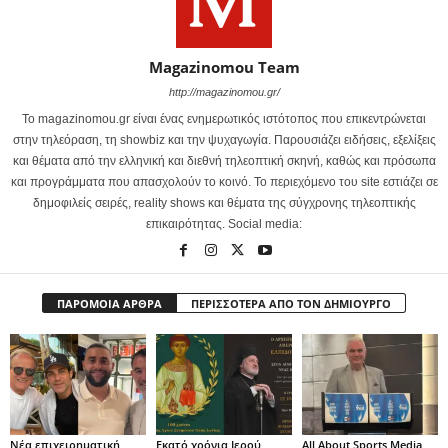
Magazinomou Team
http://magazinomou.gr/
Το magazinomou.gr είναι ένας ενημερωτικός ιστότοπος που επικεντρώνεται
στην τηλεόραση, τη showbiz και την ψυχαγωγία. Παρουσιάζει ειδήσεις, εξελίξεις
και θέματα από την ελληνική και διεθνή τηλεοπτική σκηνή, καθώς και πρόσωπα
και προγράμματα που απασχολούν το κοινό. Το περιεχόμενο του site εστιάζει σε
δημοφιλείς σειρές, reality shows και θέματα της σύγχρονης τηλεοπτικής
επικαιρότητας. Social media:
ΠΑΡΟΜΟΙΑ ΑΡΘΡΑ
ΠΕΡΙΣΣΟΤΕΡΑ ΑΠΟ ΤΟΝ ΔΗΜΙΟΥΡΓΟ
Νέα επιχειρηματική
Εκατό χρόνια Ιερού
All About Sports Media