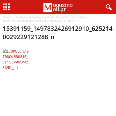
Αρχική
Ανοιχτό το Χιονοδρομικό Κέντρο Πηλίου-Οι πρώτες εικόνες
15391159_1497832426912910_6252140029229121288_n
15391159_1497832426912910_625214
0029229121288_n