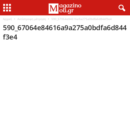
Αρχική
Αντίστροφη μέτρηση
590_67064e84616a9a275a0bdfa6d844f3e4
590_67064e84616a9a275a0bdfa6d844
f3e4