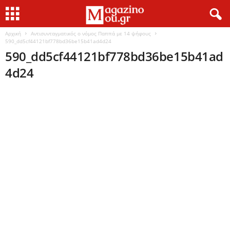
Αρχική
Αντισυνταγματικός ο νόμος Παππά με 14 ψήφους
590_dd5cf44121bf778bd36be15b41ad4d24
590_dd5cf44121bf778bd36be15b41ad
4d24