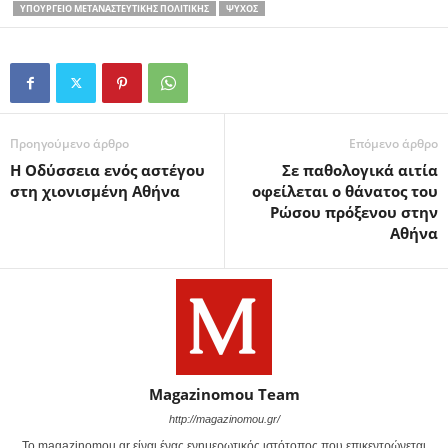
ΥΠΟΥΡΓΕΊΟ ΜΕΤΑΝΑΣΤΕΥΤΙΚΉΣ ΠΟΛΙΤΙΚΉΣ
ΨΎΧΟΣ
Προηγούμενο άρθρο
Επόμενο άρθρο
Η Οδύσσεια ενός αστέγου
Σε παθολογικά αιτία
στη χιονισμένη Αθήνα
οφείλεται ο θάνατος του
Ρώσου πρόξενου στην
Αθήνα
Magazinomou Team
http://magazinomou.gr/
Το magazinomou.gr είναι ένας ενημερωτικός ιστότοπος που επικεντρώνεται