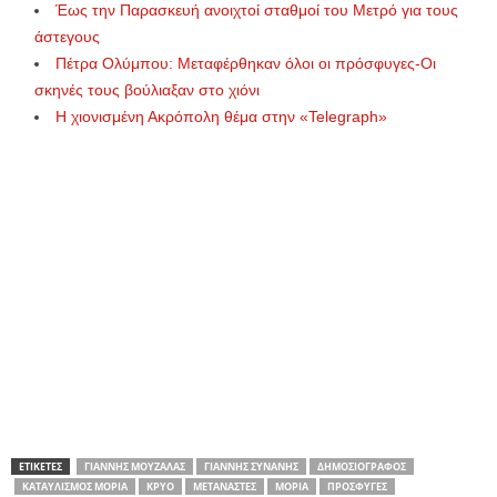
Έως την Παρασκευή ανοιχτοί σταθμοί του Μετρό για τους
άστεγους
Πέτρα Ολύμπου: Μεταφέρθηκαν όλοι οι πρόσφυγες-Οι
σκηνές τους βούλιαξαν στο χιόνι
Η χιονισμένη Ακρόπολη θέμα στην «Telegraph»
ΕΤΙΚΕΤΕΣ
ΓΙΆΝΝΗΣ ΜΟΥΖΆΛΑΣ
ΓΙΆΝΝΗΣ ΣΥΝΆΝΗΣ
ΔΗΜΟΣΙΟΓΡΆΦΟΣ
ΚΑΤΑΥΛΙΣΜΌΣ ΜΌΡΙΑ
ΚΡΎΟ
ΜΕΤΑΝΆΣΤΕΣ
ΜΌΡΙΑ
ΠΡΌΣΦΥΓΕΣ