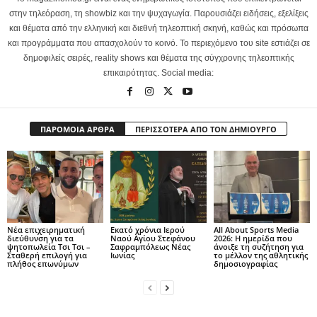
στην τηλεόραση, τη showbiz και την ψυχαγωγία. Παρουσιάζει ειδήσεις, εξελίξεις
και θέματα από την ελληνική και διεθνή τηλεοπτική σκηνή, καθώς και πρόσωπα
και προγράμματα που απασχολούν το κοινό. Το περιεχόμενο του site εστιάζει σε
δημοφιλείς σειρές, reality shows και θέματα της σύγχρονης τηλεοπτικής
επικαιρότητας. Social media:
ΠΑΡΟΜΟΙΑ ΑΡΘΡΑ
ΠΕΡΙΣΣΟΤΕΡΑ ΑΠΟ ΤΟΝ ΔΗΜΙΟΥΡΓΟ
Νέα επιχειρηματική
Εκατό χρόνια Ιερού
All About Sports Media
διεύθυνση για τα
Ναού Αγίου Στεφάνου
2026: Η ημερίδα που
ψητοπωλεία Τσι Τσι –
Σαφραμπόλεως Νέας
άνοιξε τη συζήτηση για
Σταθερή επιλογή για
Ιωνίας
το μέλλον της αθλητικής
πλήθος επωνύμων
δημοσιογραφίας