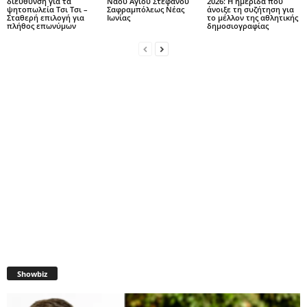
διεύθυνση για τα
Ναού Αγίου Στεφάνου
2026: Η ημερίδα που
ψητοπωλεία Τσι Τσι –
Σαφραμπόλεως Νέας
άνοιξε τη συζήτηση για
Σταθερή επιλογή για
Ιωνίας
το μέλλον της αθλητικής
πλήθος επωνύμων
δημοσιογραφίας
Showbiz