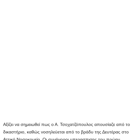
Αξίζει να σημειωθεί πως ο Α. Τσοχατζόπουλος απουσίαζε από το
δικαστήριο, καθώς νοσηλεύεται από το βράδυ της Δευτέρας στο
Αττικό Νοσοκομείο. Οι συνήγοροι υπερασπισης του πρώην