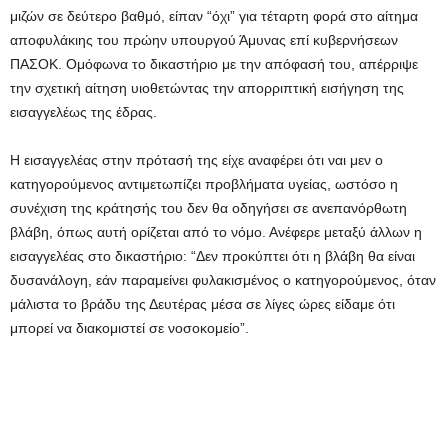
μιζών σε δεύτερο βαθμό, είπαν “όχι” για τέταρτη φορά στο αίτημα
αποφυλάκιης του πρώην υπουργού Άμυνας επί κυβερνήσεων
ΠΑΣΟΚ. Ομόφωνα το δικαστήριο με την απόφασή του, απέρριψε
την σχετική αίτηση υιοθετώντας την απορριπτική εισήγηση της
εισαγγελέως της έδρας.
Η εισαγγελέας στην πρότασή της είχε αναφέρει ότι ναι μεν ο
κατηγορούμενος αντιμετωπίζει προβλήματα υγείας, ωστόσο η
συνέχιση της κράτησής του δεν θα οδηγήσει σε ανεπανόρθωτη
βλάβη, όπως αυτή ορίζεται από το νόμο. Ανέφερε μεταξύ άλλων η
εισαγγελέας στο δικαστήριο: “Δεν προκύπτει ότι η βλάβη θα είναι
δυσανάλογη, εάν παραμείνει φυλακισμένος ο κατηγορούμενος, όταν
μάλιστα το βράδυ της Δευτέρας μέσα σε λίγες ώρες είδαμε ότι
μπορεί να διακομιστεί σε νοσοκομείο”.