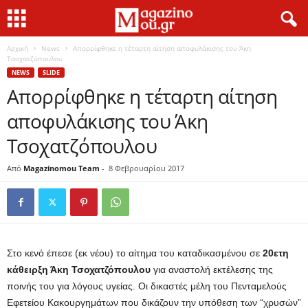
Αρχική
News
Απορρίφθηκε η τέταρτη αίτηση αποφυλάκισης του Άκη
Τσοχατζόπουλου
NEWS
SLIDE
Απορρίφθηκε η τέταρτη αίτηση
αποφυλάκισης του Άκη
Τσοχατζόπουλου
Από
Magazinomou Team
-
8 Φεβρουαρίου 2017
Στο κενό έπεσε (εκ νέου) το αίτημα του καταδικασμένου σε
20ετη
κάθειρξη Άκη Τσοχατζόπουλου
για αναστολή εκτέλεσης της
ποινής του για λόγους υγείας. Οι δικαστές μέλη του Πενταμελούς
Εφετείου Κακουργημάτων που δικάζουν την υπόθεση των “χρυσών”