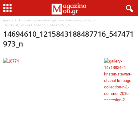
Αρχική
Αυτή είναι η σκιά που πρέπει να δοκιμάσεις φέτος
14694610_1215843188487716_547471973_n
14694610_1215843188487716_547471
973_n