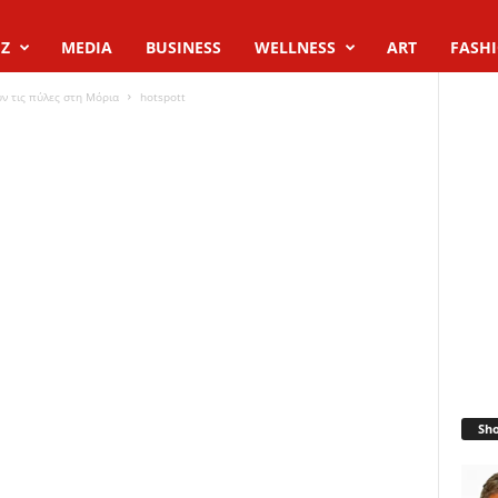
Z
MEDIA
BUSINESS
WELLNESS
ART
FASH
υν τις πύλες στη Μόρια
hotspott
Sh