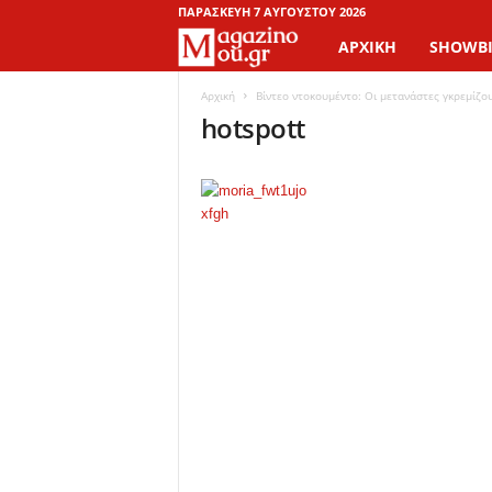
ΠΑΡΑΣΚΕΥΉ 7 ΑΥΓΟΎΣΤΟΥ 2026
ΑΡΧΙΚΉ
SHOWBI
M
a
Αρχική
Βίντεο ντοκουμέντο: Οι μετανάστες γκρεμίζο
hotspott
g
a
z
i
n
o
M
o