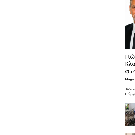
Γιώ
Κλο
φωτ
Maga
Ένα α
Γιώργ