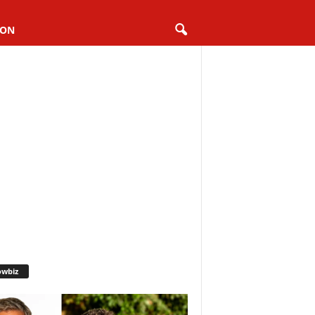
ION
owbiz