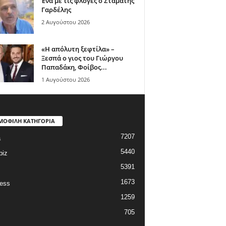
Ένα με τις φλόγες ο Σταμάτης
Γαρδέλης
2 Αυγούστου 2026
«Η απόλυτη ξεφτίλα» –
Ξεσπά ο γιος του Γιώργου
Παπαδάκη, Φοίβος...
1 Αυγούστου 2026
ΜΟΦΙΛΗ ΚΑΤΗΓΟΡΙΑ
7207
a
5440
biz
5391
1673
ess
1259
705