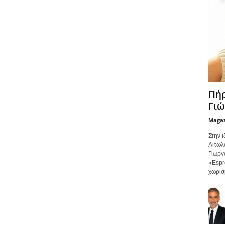
Πήρ
Γιώ
Maga
Στην ι
Αιτωλο
Γιώργ
«Espr
χωρισ