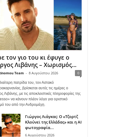
ε τον γιο του κι έφυγε ο
ργος Λιβάνης – Χωρισμός...
zinomou Team
-
8 Αυγούστου 2026
0
διαίτερη πατρίδα του, τον Αστακό
ακαρνανίας, βρίσκεται αυτές τις ημέρες ο
ος Λιβάνης, με τις αποκλειστικές πληροφορίες της
esso» να κάνουν πλέον λόγο για οριστικό
μό του από την Ανδρομάχη.
Γιώργος Λιάγκας: Ο «Τζορτζ
Κλούνεϊ της Ελλάδας» και η AI
φωτογραφία...
6 Αυγούστου 2026