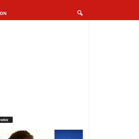
ION
owbiz