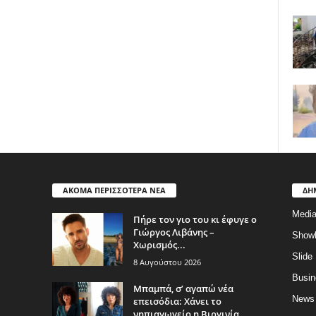
ΑΚΟΜΑ ΠΕΡΙΣΣΟΤΕΡΑ ΝΕΑ
ΔΗ
Medi
Πήρε τον γιο του κι έφυγε ο
Γιώργος Λιβάνης –
Show
Χωρισμός...
Slide
8 Αυγούστου 2026
Busin
Μπαμπά, σ’ αγαπώ νέα
News
επεισόδια: Χάνει το
νηπιαγωγείο η Βιργινία