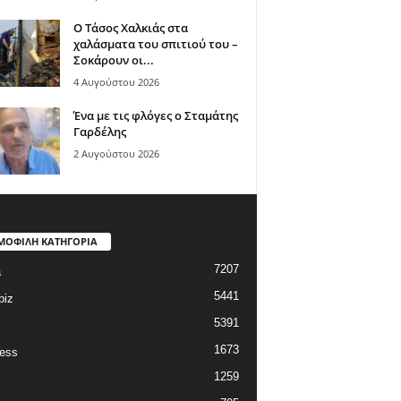
Ο Τάσος Χαλκιάς στα
χαλάσματα του σπιτιού του –
Σοκάρουν οι...
4 Αυγούστου 2026
Ένα με τις φλόγες ο Σταμάτης
Γαρδέλης
2 Αυγούστου 2026
ΜΟΦΙΛΗ ΚΑΤΗΓΟΡΙΑ
7207
a
5441
biz
5391
1673
ess
1259