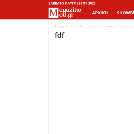
ΣΆΒΒΑΤΟ 8 ΑΥΓΟΎΣΤΟΥ 2026
ΑΡΧΙΚΉ
SHOWBI
M
a
Αρχική
Βόλος: Μια φώτο με το Σάκηηηη! Ο κόσμος σ
fdf
g
a
z
i
n
o
M
o