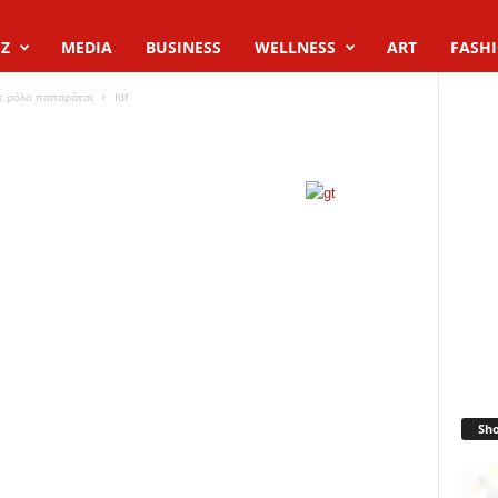
Z
MEDIA
BUSINESS
WELLNESS
ART
FASH
ε ρόλο παπαράτσι
fdf
Sh