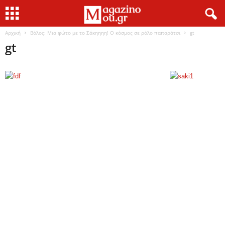
Αρχική
Βόλος: Μια φώτο με το Σάκηηηη! Ο κόσμος σε ρόλο παπαράτσι
gt
gt