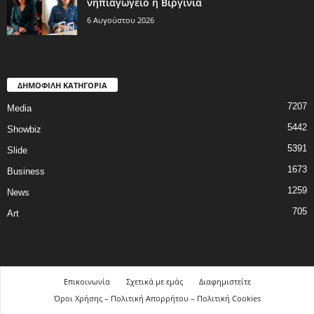
νηπιαγωγείο η Βιργινία
6 Αυγούστου 2026
ΔΗΜΟΦΙΛΗ ΚΑΤΗΓΟΡΙΑ
7207
Media
5442
Showbiz
5391
Slide
1673
Business
1259
News
705
Art
Επικοινωνία
Σχετικά με εμάς
Διαφημιστείτε
Όροι Χρήσης – Πολιτική Απορρήτου – Πολιτική Cookies