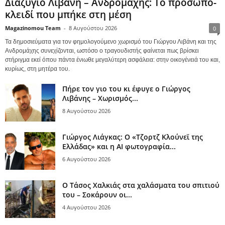
Διαζύγιο Λιβάνη – Ανδρομάχης: Το πρόσωπο-
κλειδί που μπήκε στη μέση
Magazinomou Team
-
8 Αυγούστου 2026
0
Τα δημοσιεύματα για τον φημολογούμενο χωρισμό του Γιώργου Λιβάνη και της
Ανδρομάχης συνεχίζονται, ωστόσο ο τραγουδιστής φαίνεται πως βρίσκει
στήριγμα εκεί όπου πάντα ένιωθε μεγαλύτερη ασφάλεια: στην οικογένειά του και,
κυρίως, στη μητέρα του.
Πήρε τον γιο του κι έφυγε ο Γιώργος
Λιβάνης – Χωρισμός...
8 Αυγούστου 2026
Γιώργος Λιάγκας: Ο «Τζορτζ Κλούνεϊ της
Ελλάδας» και η AI φωτογραφία...
6 Αυγούστου 2026
Ο Τάσος Χαλκιάς στα χαλάσματα του σπιτιού
του – Σοκάρουν οι...
4 Αυγούστου 2026