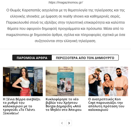
https://magazinomou.gr/
Ο Θωμάς Καραπαπάς ασχολείται με τη θεματολογία της τηλεόρασης και της
ελληνικής showbiz, με έμφαση σε reality shows και καθημερινές σειρές.
Παρακολουθεί στενά τις εξελίξεις στην τηλεοπτική επικαιρότητα και καλύπτει
θέματα που αφορούν δημοφιλή προγράμματα και πρόσωπα. Μέσα από το
magazinomou.gr δημοσιεύει άρθρα, σχόλια και πληροφορίες σχετικά με όσα
συζητιούνται στην ελληνική τηλεόραση.
ΠΑΡΟΜΟΙΑ ΑΡΘΡΑ
ΠΕΡΙΣΣΟΤΕΡΑ ΑΠΟ ΤΟΝ ΔΗΜΙΟΥΡΓΟ
Η Ξένια Βέρρα ανεβάζει
Κυκλοφόρησε το νέο
Ο ανατρεπτικός Kon
το ρυθμό του
βιβλίο του Χρήστου
Cept παρουσιάζει την
καλοκαιριού με το
Borgia Δημαρίδη «Από
απόλυτη πρόταση του
τραγούδι «Το Γλέντι
το Μηδέν στο Άπειρο»
καλοκαιριού
Ξεκινάει»!