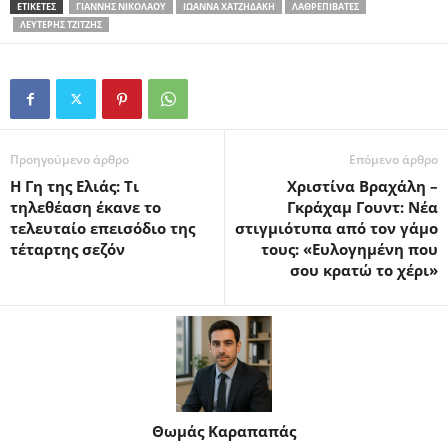
ΕΤΙΚΕΤΕΣ
ΓΙΆΝΝΗΣ ΝΙΚΟΛΆΟΥ
ΙΩΆΝΝΑ ΧΑΤΖΗΔΆΚΗ
ΛΑΘΡΕΠΙΒΆΤΕΣ
ΛΕΥΤΈΡΗΣ ΤΖΊΤΖΗΣ
Προηγούμενο άρθρο
Επόμενο άρθρο
Η Γη της Ελιάς: Τι
Χριστίνα Βραχάλη –
τηλεθέαση έκανε το
Γκράχαμ Γουντ: Νέα
τελευταίο επεισόδιο της
στιγμιότυπα από τον γάμο
τέταρτης σεζόν
τους: «Ευλογημένη που
σου κρατώ το χέρι»
Θωμάς Καραπαπάς