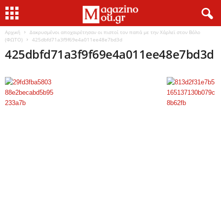
Αρχική
Δακρυσμένοι αποχαιρέτησαν οι πιστοί τον παπά με την Χάρλεϊ στον Βόλο
(ΦΩΤΟ)
425dbfd71a3f9f69e4a011ee48e7bd3d
425dbfd71a3f9f69e4a011ee48e7bd3d