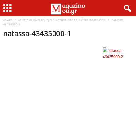
Αρχική
Δείτε πως είναι σήμερα η Νατάσα από το «Βότκα πορτοκάλι»
natassa-
43435000-1
natassa-43435000-1