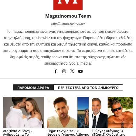
Magazinomou Team
http://magazinomou.gr/
Το magazinomou.gr είναι ένας ενημερωτικός ιστότοπος που επικεντρώνεται
στην τηλεόραση, τη showbiz και την ψυχαγωγία. Παρουσιάζει ειδήσεις, εξελίξεις
και θέματα από την ελληνική και διεθνή τηλεοπτική σκηνή, καθώς και πρόσωπα
και προγράμματα που απασχολούν το κοινό. Το περιεχόμενο του site εστιάζει σε
δημοφιλείς σειρές, reality shows και θέματα της σύγχρονης τηλεοπτικής
επικαιρότητας. Social media:
ΠΑΡΟΜΟΙΑ ΑΡΘΡΑ
ΠΕΡΙΣΣΟΤΕΡΑ ΑΠΟ ΤΟΝ ΔΗΜΙΟΥΡΓΟ
Διαζύγιο Λιβάνη –
Πήρε τον γιο του κι
Γιώργος Λιάγκας: Ο
Ανδρομάχης: Το
έφυγε ο Γιώργος Λιβάνης
«Τζορτζ Κλούνεϊ της