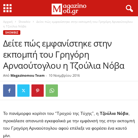
Αρχική
Showbiz
Δείτε πώς εμφανίστηκε στην εκπομπή του Γρηγόρη Αρναούτογλου
η Τζούλια Νόβα
SHOWBIZ
Δείτε πώς εμφανίστηκε στην
εκπομπή του Γρηγόρη
Αρναούτογλου η Τζούλια Νόβα
Από
Magazinomou Team
-
10 Νοεμβρίου 2016
Το πανέμορφο κορίτσι του “Τροχού της Τύχης”, η
Τζούλια Νόβα
,
προκάλεσε απανωτά εγκεφαλικά με την εμφάνισή της στην εκπομπή
του Γρηγόρη Αρναούτογλου αφού επέλεξε να φορέσει ένα καυτό
μίνι.