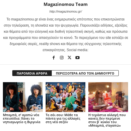
Magazinomou Team
http://magazinomou.gr/
Το magazinomou.gr είναι ένας ενημερωτικός ιστότοπος που επικεντρώνεται
στην τηλεόραση, τη showbiz και την ψυχαγωγία. Παρουσιάζει ειδήσεις, εξελίξεις
και θέματα από την ελληνική και διεθνή τηλεοπτική σκηνή, καθώς και πρόσωπα
και προγράμματα που απασχολούν το κοινό. Το περιεχόμενο του site εστιάζει σε
δημοφιλείς σειρές, reality shows και θέματα της σύγχρονης τηλεοπτικής
επικαιρότητας. Social media:
ΠΑΡΟΜΟΙΑ ΑΡΘΡΑ
ΠΕΡΙΣΣΟΤΕΡΑ ΑΠΟ ΤΟΝ ΔΗΜΙΟΥΡΓΟ
Μπαμπά, σ’ αγαπώ νέα
Το σόι σου: Μάθε τα
Η τεράστια αλλαγή που
επεισόδια: Χάνει το
πάντα για τις αλλαγές
κανείς δεν περίμενε
νηπιαγωγείο η Βιργινία
στη νέα σεζόν
στον β΄κύκλο του
«Μπαμπά, σ’αγαπώ»