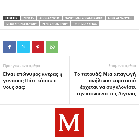
ΕΤΙΚΕΤΕΣ
NEW TV
ΑΠΟΚΑΛΎΨΕΙΣ
ΘΆΝΟΣ ΜΑΚΡΟΓΑΜΒΡΆΚΗΣ
ΜΊΝΑ ΑΡΝΑΟΎΤΗ
ΝΈΝΑ ΧΡΟΝΟΠΟΎΛΟΥ
ΡΕΝΈ ΣΑΡΑΝΤΙΝΟΎ
ΤΖΏΡΤΖΙΑ ΣΥΡΊΧΑ
Προηγούμενο άρθρο
Επόμενο άρθρο
Είναι επώνυμος άντρας ή
Το τατουάζ: Μια απαγωγή
γυναίκα; Πάει κάπου ο
ανήλικου κοριτσιού
νους σας;
έρχεται να συγκλονίσει
την κοινωνία της Αίγινας