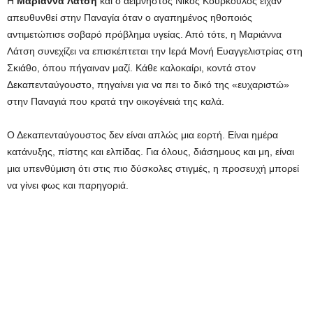
Η
Μαριάννα
Λάτση
και ο αείμνηστος Νίκος Κούρκουλος είχαν
απευθυνθεί στην Παναγία όταν ο αγαπημένος ηθοποιός
αντιμετώπισε σοβαρό πρόβλημα υγείας. Από τότε, η Μαριάννα
Λάτση συνεχίζει να επισκέπτεται την Ιερά Μονή Ευαγγελιστρίας στη
Σκιάθο, όπου πήγαιναν μαζί. Κάθε καλοκαίρι, κοντά στον
Δεκαπενταύγουστο, πηγαίνει για να πει το δικό της «ευχαριστώ»
στην Παναγιά που κρατά την οικογένειά της καλά.
Ο Δεκαπενταύγουστος δεν είναι απλώς μια εορτή. Είναι ημέρα
κατάνυξης, πίστης και ελπίδας. Για όλους, διάσημους και μη, είναι
μια υπενθύμιση ότι στις πιο δύσκολες στιγμές, η προσευχή μπορεί
να γίνει φως και παρηγοριά.