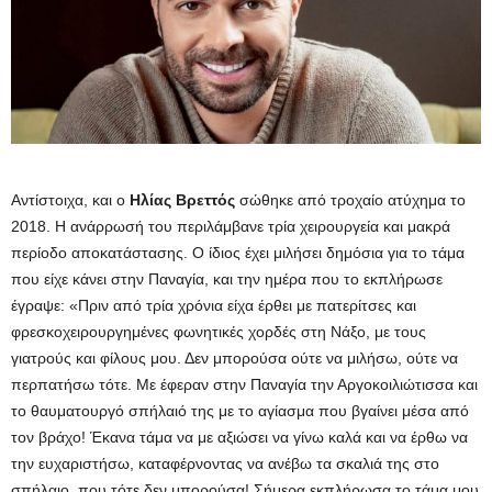
Αντίστοιχα, και ο
Ηλίας
Βρεττός
σώθηκε από τροχαίο ατύχημα το
2018. Η ανάρρωσή του περιλάμβανε τρία χειρουργεία και μακρά
περίοδο αποκατάστασης. Ο ίδιος έχει μιλήσει δημόσια για το τάμα
που είχε κάνει στην Παναγία, και την ημέρα που το εκπλήρωσε
έγραψε: «Πριν από τρία χρόνια είχα έρθει με πατερίτσες και
φρεσκοχειρουργημένες φωνητικές χορδές στη Νάξο, με τους
γιατρούς και φίλους μου. Δεν μπορούσα ούτε να μιλήσω, ούτε να
περπατήσω τότε. Με έφεραν στην Παναγία την Αργοκοιλιώτισσα και
το θαυματουργό σπήλαιό της με το αγίασμα που βγαίνει μέσα από
τον βράχο! Έκανα τάμα να με αξιώσει να γίνω καλά και να έρθω να
την ευχαριστήσω, καταφέρνοντας να ανέβω τα σκαλιά της στο
σπήλαιο, που τότε δεν μπορούσα! Σήμερα εκπλήρωσα το τάμα μου