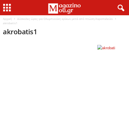
Αρχική
Δύσκολες ώρες για Ολυμπιονίκη κρίκων μετά από πτώση-Χαροπαλεύει
akrobatis1
akrobatis1