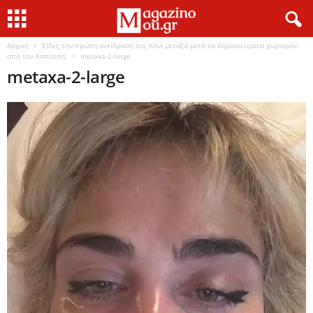
Αρχική
Είδες την πρώτη αντίδραση της Κόνι μεταξά μετά τα δημοσιεύματα χωρισμού
από τον Καπότση;
metaxa-2-large
metaxa-2-large