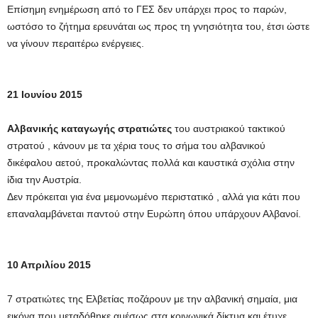
Επίσημη ενημέρωση από το ΓΕΣ δεν υπάρχει προς το παρών,
ωστόσο το ζήτημα ερευνάται ως προς τη γνησιότητα του, έτσι ώστε
να γίνουν περαιτέρω ενέργειες.
21 Ιουνίου 2015
Αλβανικής καταγωγής στρατιώτες
του αυστριακού τακτικού
στρατού , κάνουν με τα χέρια τους το σήμα του αλβανικού
δικέφαλου αετού, προκαλώντας πολλά και καυστικά σχόλια στην
ίδια την Αυστρία.
Δεν πρόκειται για ένα μεμονωμένο περιστατικό , αλλά για κάτι που
επαναλαμβάνεται παντού στην Ευρώπη όπου υπάρχουν Αλβανοί.
10 Απριλίου 2015
7 στρατιώτες της Ελβετίας ποζάρουν με την αλβανική σημαία, μια
εικόνα που μεταδόθηκε αμέσως στα κοινωνικά δίκτυα και έτυχε