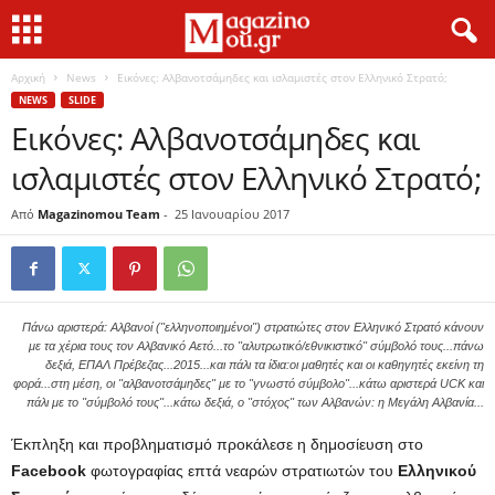
Αρχική
News
Εικόνες: Αλβανοτσάμηδες και ισλαμιστές στον Ελληνικό Στρατό;
NEWS
SLIDE
Εικόνες: Αλβανοτσάμηδες και
ισλαμιστές στον Ελληνικό Στρατό;
Από
Magazinomou Team
-
25 Ιανουαρίου 2017
Πάνω αριστερά: Αλβανοί ("ελληνοποιημένοι") στρατιώτες στον Ελληνικό Στρατό κάνουν
με τα χέρια τους τον Αλβανικό Αετό...το "αλυτρωτικό/εθνικιστικό" σύμβολό τους...πάνω
δεξιά, ΕΠΑΛ Πρέβεζας...2015...και πάλι τα ίδια:οι μαθητές και οι καθηγητές εκείνη τη
φορά...στη μέση, οι "αλβανοτσάμηδες" με το "γνωστό σύμβολο"...κάτω αριστερά UCK και
πάλι με το "σύμβολό τους"...κάτω δεξιά, ο "στόχος" των Αλβανών: η Μεγάλη Αλβανία...
Έκπληξη και προβληματισμό προκάλεσε η δημοσίευση στο
Facebook
φωτογραφίας επτά νεαρών στρατιωτών του
Ελληνικού