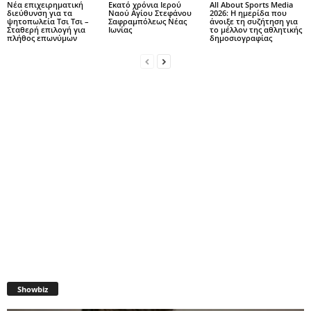
Νέα επιχειρηματική
Εκατό χρόνια Ιερού
All About Sports Media
διεύθυνση για τα
Ναού Αγίου Στεφάνου
2026: Η ημερίδα που
ψητοπωλεία Τσι Τσι –
Σαφραμπόλεως Νέας
άνοιξε τη συζήτηση για
Σταθερή επιλογή για
Ιωνίας
το μέλλον της αθλητικής
πλήθος επωνύμων
δημοσιογραφίας
Showbiz