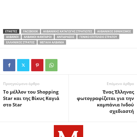
ΕΤΙΚΕΤΕΣ
FACEBOOK
ΑΛΒΑΝΙΚΉΣ ΚΑΤΑΓΩΓΉΣ ΣΤΡΑΤΙΏΤΕΣ
ΑΛΒΑΝΙΚΌΣ ΕΘΝΙΚΙΣΜΌΣ
ΑΛΒΑΝΟΊ
ΑΛΒΑΝΟΊ ΦΑΝΤΆΡΟΙ
ΑΝΤΙΔΡΆΣΕΙΣ
ΓΕΝΙΚΌ ΕΠΙΤΕΛΕΊΟ ΣΤΡΑΤΟΎ
ΕΛΛΗΝΙΚΌΣ ΣΤΡΑΤΌΣ
ΜΕΓΆΛΗ ΑΛΒΑΝΊΑ
Προηγούμενο άρθρο
Επόμενο άρθρο
Το μέλλον του Shopping
Ένας Έλληνας
Star και της Βίκυς Καγιά
φωτογραφίζεται για την
στο Star
καμπάνια Ινδού
σχεδιαστή