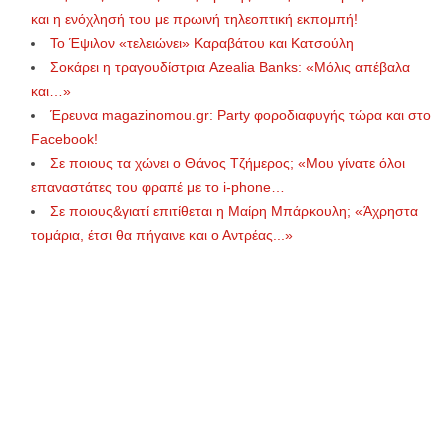
και η ενόχλησή του με πρωινή τηλεοπτική εκπομπή!
Το Έψιλον «τελειώνει» Καραβάτου και Κατσούλη
Σοκάρει η τραγουδίστρια Azealia Banks: «Μόλις απέβαλα
και…»
Έρευνα magazinomou.gr: Party φοροδιαφυγής τώρα και στο
Facebook!
Σε ποιους τα χώνει ο Θάνος Τζήμερος; «Mου γίνατε όλοι
επαναστάτες του φραπέ με το i-phone…
Σε ποιους&γιατί επιτίθεται η Μαίρη Μπάρκουλη; «Άχρηστα
τομάρια, έτσι θα πήγαινε και ο Αντρέας...»