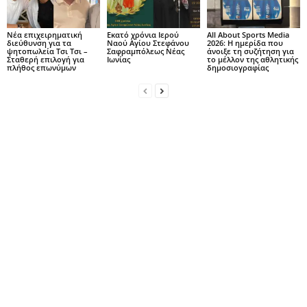
Νέα επιχειρηματική
Εκατό χρόνια Ιερού
All About Sports Media
διεύθυνση για τα
Ναού Αγίου Στεφάνου
2026: Η ημερίδα που
ψητοπωλεία Τσι Τσι –
Σαφραμπόλεως Νέας
άνοιξε τη συζήτηση για
Σταθερή επιλογή για
Ιωνίας
το μέλλον της αθλητικής
πλήθος επωνύμων
δημοσιογραφίας