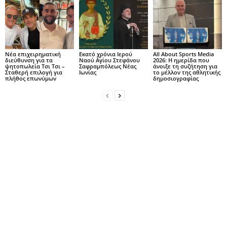
Νέα επιχειρηματική
Εκατό χρόνια Ιερού
All About Sports Media
διεύθυνση για τα
Ναού Αγίου Στεφάνου
2026: Η ημερίδα που
ψητοπωλεία Τσι Τσι –
Σαφραμπόλεως Νέας
άνοιξε τη συζήτηση για
Σταθερή επιλογή για
Ιωνίας
το μέλλον της αθλητικής
πλήθος επωνύμων
δημοσιογραφίας