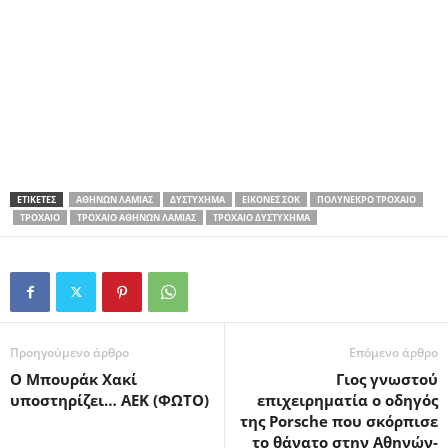
ΕΤΙΚΕΤΕΣ
ΑΘΗΝΏΝ ΛΑΜΊΑΣ
ΔΥΣΤΎΧΗΜΑ
ΕΙΚΌΝΕΣ ΣΟΚ
ΠΟΛΎΝΕΚΡΟ ΤΡΟΧΑΊΟ
ΤΡΟΧΑΊΟ
ΤΡΟΧΑΊΟ ΑΘΗΝΏΝ ΛΑΜΊΑΣ
ΤΡΟΧΑΊΟ ΔΥΣΤΎΧΗΜΑ
Προηγούμενο άρθρο
Επόμενο άρθρο
Ο Μπουράκ Χακί
Γιος γνωστού
υποστηρίζει… ΑΕΚ (ΦΩΤΟ)
επιχειρηματία ο οδηγός
της Porsche που σκόρπισε
το θάνατο στην Αθηνών-