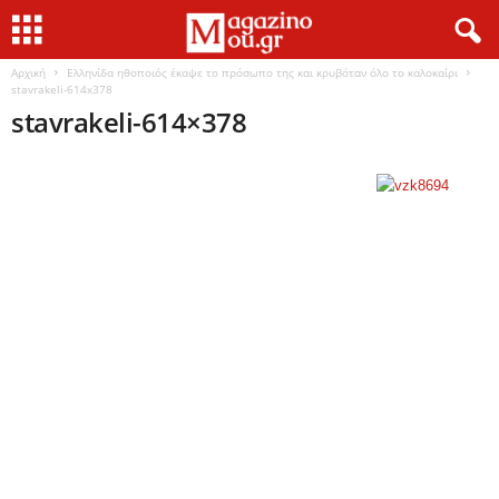
Αρχική
Ελληνίδα ηθοποιός έκαψε το πρόσωπο της και κρυβόταν όλο το καλοκαίρι
stavrakeli-614x378
stavrakeli-614×378