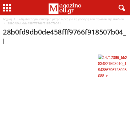
Αρχική
Ελληνίδα παρουσιάστρια μετρά ώρες για τη γέννηση του πρώτου της παιδιού
28b0fd9db0de458fff9766f918507b04_l
28b0fd9db0de458fff9766f918507b04_
l