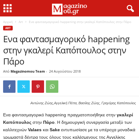
Αρχική
Art
Ενα φαντασμαγορικό happening στην γκαλερί Καπόπουλος στην Πάρο
ART
Ενα φαντασμαγορικό happening
στην γκαλερί Καπόπουλος στην
Πάρο
Από
Magazinomou Team
-
24 Αυγούστου 2018
Aντώνης Ζώης,Αγγελική Πέττα, Βασίλης Ζώης, Γρηγόρης Καπόπουλος
Ενα φαντασμαγορικό happening πραγματοποιήθηκε στην
γκαλερί
Καπόπουλος
στην
Πάρο
.
Η δημιουργική συνεργασία μεταξύ των
καλλιτεχνών
Valaes
και
Sake
εντυπωσίασε
με τα υπέροχα μοναδικά
χρωμαστά δέντρα τους
όλους τους καλέσμενους
της Αγγελίκης