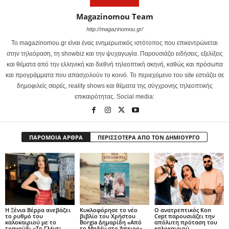
Magazinomou Team
http://magazinomou.gr/
Το magazinomou.gr είναι ένας ενημερωτικός ιστότοπος που επικεντρώνεται
στην τηλεόραση, τη showbiz και την ψυχαγωγία. Παρουσιάζει ειδήσεις, εξελίξεις
και θέματα από την ελληνική και διεθνή τηλεοπτική σκηνή, καθώς και πρόσωπα
και προγράμματα που απασχολούν το κοινό. Το περιεχόμενο του site εστιάζει σε
δημοφιλείς σειρές, reality shows και θέματα της σύγχρονης τηλεοπτικής
επικαιρότητας. Social media:
ΠΑΡΟΜΟΙΑ ΑΡΘΡΑ
ΠΕΡΙΣΣΟΤΕΡΑ ΑΠΟ ΤΟΝ ΔΗΜΙΟΥΡΓΟ
Η Ξένια Βέρρα ανεβάζει
Κυκλοφόρησε το νέο
Ο ανατρεπτικός Kon
το ρυθμό του
βιβλίο του Χρήστου
Cept παρουσιάζει την
καλοκαιριού με το
Borgia Δημαρίδη «Από
απόλυτη πρόταση του
τραγούδι «Το Γλέντι
το Μηδέν στο Άπειρο»
καλοκαιριού