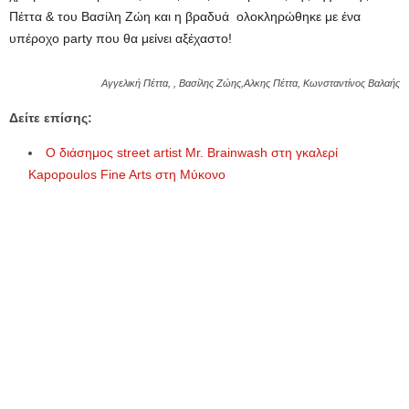
Πέττα & του Βασίλη Ζώη
και η βραδυά ολοκληρώθηκε με ένα
υπέροχο party που θα μείνει αξέχαστο!
Αγγελική Πέττα, , Βασίλης Ζώης,Αλκης Πέττα, Κωνσταντίνος Βαλαής
Δείτε επίσης:
Ο διάσημος street artist Mr. Brainwash στη γκαλερί
Kapopoulos Fine Arts στη Μύκονο