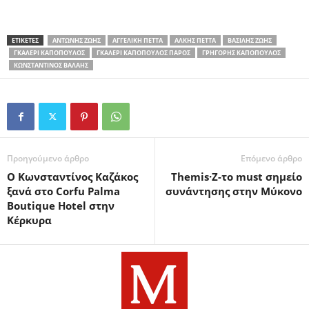
ΕΤΙΚΕΤΕΣ
AΝΤΏΝΗΣ ΖΏΗΣ
ΑΓΓΕΛΙΚΉ ΠΈΤΤΑ
ΑΛΚΗΣ ΠΈΤΤΑ
ΒΑΣΊΛΗΣ ΖΏΗΣ
ΓΚΑΛΕΡΊ ΚΑΠΌΠΟΥΛΟΣ
ΓΚΑΛΕΡΊ ΚΑΠΌΠΟΥΛΟΣ ΠΆΡΟΣ
ΓΡΗΓΌΡΗΣ ΚΑΠΌΠΟΥΛΟΣ
ΚΩΝΣΤΑΝΤΊΝΟΣ ΒΑΛΑΉΣ
Προηγούμενο άρθρο
Επόμενο άρθρο
Ο Kωνσταντίνος Καζάκος
Themis·Z-το must σημείο
ξανά στο Corfu Palma
συνάντησης στην Μύκονο
Boutique Hotel στην
Κέρκυρα