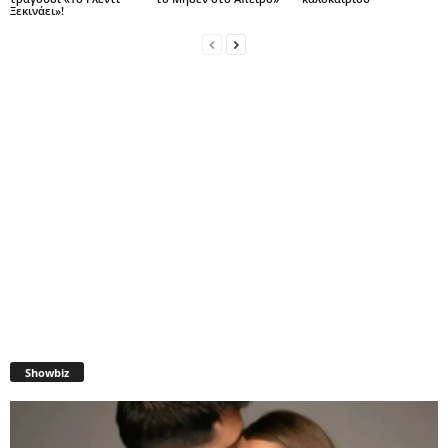
Ξεκινάει»!
Showbiz