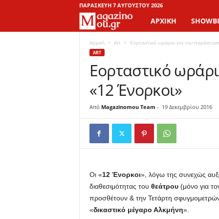
ΠΑΡΑΣΚΕΥΉ 7 ΑΥΓΟΎΣΤΟΥ 2026
ΑΡΧΙΚΉ
SHOWBI
M
a
Αρχική
Art
Εορταστικό ωράριο για την παράσταση
ART
Εορταστικό ωράρι
g
«12 Ένορκοι»
a
z
Από
Magazinomou Team
-
19 Δεκεμβρίου 2016
i
n
o
Οι
«
12 Ένορκοι
»
, λόγω της συνεχώς αυ
διαθεσιμότητας του
θεάτρου
(
μόν
ο για το
M
προσθέτουν & την Τετάρτη σφυγμομετρώντ
«
δικαστικό μέγαρο Αλκμήνη
».
o