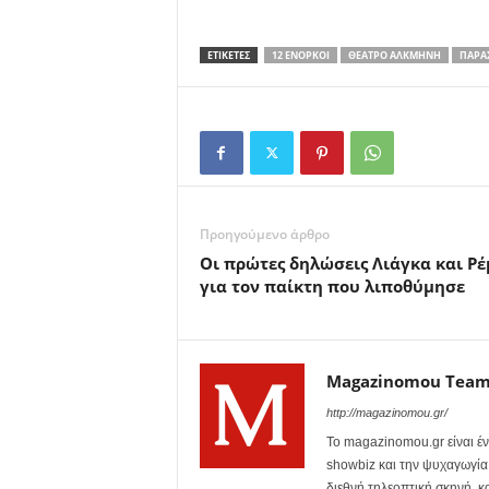
ΕΤΙΚΕΤΕΣ
12 ΈΝΟΡΚΟΙ
ΘΈΑΤΡΟ ΑΛΚΜΉΝΗ
ΠΑΡΆ
Προηγούμενο άρθρο
Οι πρώτες δηλώσεις Λιάγκα και Ρ
για τον παίκτη που λιποθύμησε
Magazinomou Tea
http://magazinomou.gr/
Το magazinomou.gr είναι έν
showbiz και την ψυχαγωγία. 
διεθνή τηλεοπτική σκηνή, 