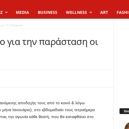
Z
MEDIA
BUSINESS
WELLNESS
ART
FASH
 οι «12 Ένορκοι»
ο για την παράσταση οι
ξανόμενης α
ποδοχής τους από το κοινό & λόγω
ν
μήνα Ιανουάριο
)
, στο εβδομαδιαίο τους τετρ
αήμερο
Sh
ας την αγωνία κάθε θεατή, που θα καταφθάνει στο