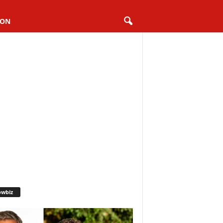
ION
owbiz