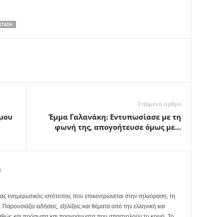
ΣΤΑΣΗ
Επόμενο άρθρο
έμου
Έμμα Γαλανάκη: Εντυπωσίασε με τη
φωνή της, απογοήτευσε όμως με…
m
ας ενημερωτικός ιστότοπος που επικεντρώνεται στην τηλεόραση, τη
Παρουσιάζει ειδήσεις, εξελίξεις και θέματα από την ελληνική και
καθώς και πρόσωπα και προγράμματα που απασχολούν το κοινό. Το