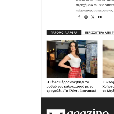
περιεχόμενο του site εστιάζ
τηλεοπτικής επικαιρότητας.
ΠΑΡΟΜΟΙΑ ΑΡΘΡΑ
ΠΕΡΙΣΣΟΤΕΡΑ ΑΠΟ 
Η Ξένια Βέρρα ανεβάζει το
Κυκλοφ
ρυθμό του καλοκαιριού με το
Χρήστο
τραγούδι «Το Γλέντι Ξεκινάει»!
το Μηδ