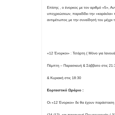
Επίσης , ο ένορκος με τον αριθμό «5»,
Αυ
u
υποχρεώσεων, παραδίδει την «καρέκλα» 
αντιμέτωπος με την συνείδησή του μέχρι τ
«12 Ένορκοι»
:
Τετάρτη ( Μόνο για Ιανουά
Πέμπτη – Παρασκευή & Σάββατο
στις 21:
& Κυριακή στις 18:30
Εορταστικό Ωράριο :
Οι
«12 Ένορκοι»
δε θα έχουν παράστασ
(
24 /12) και παραμονή Πρωτοχρονιάς ( 31