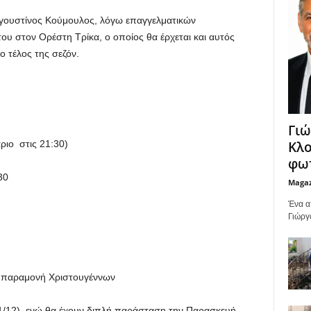
γουστίνος Κούμουλος,
λόγω επαγγελματικών
του στον
Ορέστη
Τρίκα
, ο οποίος θα έρχεται και αυτός
ο τέλος της σεζόν.
Γιώ
Κλο
ριο στις 21:30)
φωτ
30
Maga
Ένα α
Γιώργ
η
παραμονή Χριστουγέννων
/12),
ενώ θα έχουν διπλή παράσταση την
Παρασκευή