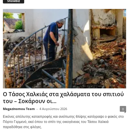
Showbiz
Ο Τάσος Χαλκιάς στα χαλάσματα του σπιτιού
του – Σοκάρουν οι...
Magazinomou Team
-
4 Αυγούστου 2026
0
Εικόνες απόλυτης καταστροφής και ανείπωτης θλίψης κατέγραψε ο φακός στο
Πόρτο Γερμενό, εκεί όπου το σπίτι της οικογένειας του Τάσου Χαλκιά
παραδόθηκε στις φλόγες.