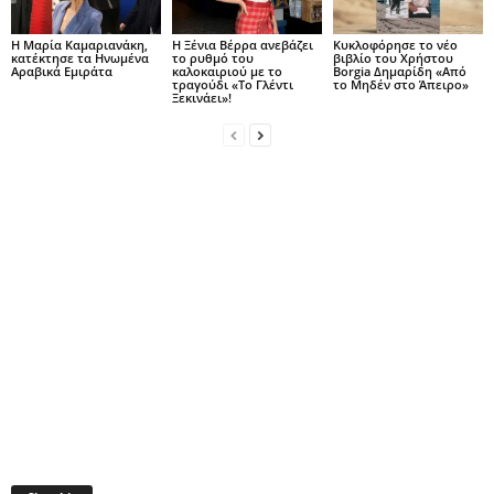
Η Μαρία Καμαριανάκη,
Η Ξένια Βέρρα ανεβάζει
Κυκλοφόρησε το νέο
κατέκτησε τα Ηνωμένα
το ρυθμό του
βιβλίο του Χρήστου
Αραβικά Εμιράτα
καλοκαιριού με το
Borgia Δημαρίδη «Από
τραγούδι «Το Γλέντι
το Μηδέν στο Άπειρο»
Ξεκινάει»!