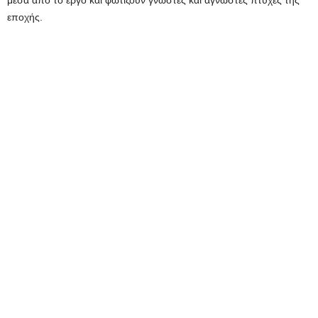
μέσα από το έργο και φωτίζουν γνωστές και άγνωστες πτυχές της
εποχής.