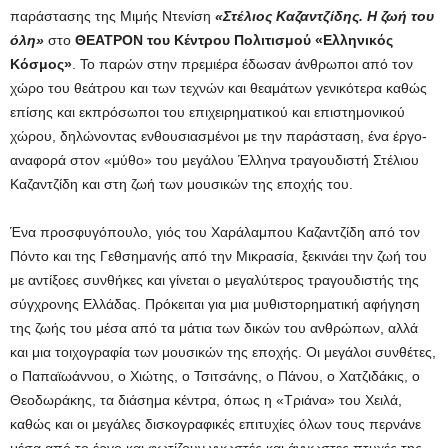
παράστασης της Μιμής Ντενίση
«Στέλιος Καζαντζίδης. Η ζωή του
όλη»
στο
ΘΕΑΤΡΟΝ του Κέντρου Πολιτισμού «Ελληνικός
Κόσμος»
. Το παρών στην πρεμιέρα έδωσαν άνθρωποι από τον
χώρο του θεάτρου και των τεχνών και θεαμάτων γενικότερα καθώς
επίσης και εκπρόσωποι του επιχειρηματικού και επιστημονικού
χώρου, δηλώνοντας ενθουσιασμένοι με την παράσταση, ένα έργο-
αναφορά στον «μύθο» του μεγάλου Έλληνα τραγουδιστή Στέλιου
Καζαντζίδη και στη ζωή των μουσικών της εποχής του.
Ένα προσφυγόπουλο, γιός του Χαράλαμπου Καζαντζίδη από τον
Πόντο και της Γεθσημανής από την Μικρασία, ξεκινάει την ζωή του
με αντίξοες συνθήκες και γίνεται ο μεγαλύτερος τραγουδιστής της
σύγχρονης Ελλάδας. Πρόκειται για μια μυθιστορηματική αφήγηση
της ζωής του μέσα από τα μάτια των δικών του ανθρώπων, αλλά
και μια τοιχογραφία των μουσικών της εποχής. Οι μεγάλοι συνθέτες,
ο Παπαϊωάννου, ο Χιώτης, ο Τσιτσάνης, ο Πάνου, ο Χατζιδάκις, ο
Θεοδωράκης, τα διάσημα κέντρα, όπως η «Τριάνα» του Χειλά,
καθώς και οι μεγάλες δισκογραφικές επιτυχίες όλων τους περνάνε