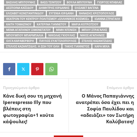
ΒΑΣΊΛΗΣ ΜΠΙΤΟΎΝΗΣ
ΒΆΣΩ ΤΣΊΝΤΖΟΥ
ΒΟΎΛΑ ΜΠΙΤΟΎΝΗ
ΓΙΏΡΓΟΣ ΝΤΆΒΛΑΣ
ΔΈΣΠΟΙΝΑ ΚΑΪΣΊΔΟΥ
ΔΗΜΉΤΡΗΣ ΙΟΡΔΆΝΗΣ
ΕΛΙΣΆΒΕΤ ΒΑΓΕΝΆ
ΕΛΙΣΆΒΕΤ ΚΩΝΣΤΑΝΤΙΝΊΔΟΥ
ΕΥΓΕΝΊΑ ΙΟΡΔΆΝΗ
ΘΑΝΆΣΗΣ ΧΡΙΣΤΌΠΟΥΛΟΣ
ΘΕΑΤΡΟΝ ΤΟΥ ΚΈΝΤΡΟΥ ΠΟΛΙΤΙΣΜΟΎ «ΕΛΛΗΝΙΚΌΣ ΚΌΣΜΟΣ»
ΙΩΆΝΝΑ ΣΤΡΑΓΆΛΗ
ΚΑΊΤΗ ΤΟΜΑΖΊΝΟΥ
ΚΑΤΕΡΊΝΑ ΓΙΑΝΝΈΤΟΥ
ΜΑΡΊΑ ΚΟΤΡΏΤΣΙΟΥ
ΜΈΜΑ ΑΓΑΠΗΝΟΎ ΣΙΜΟΝΕΤΆΤΟΥ
ΜΙΜΉ ΝΤΕΝΊΣΗ
ΜΠΊΛΥ ΣΤΡΑΓΆΛΗΣ
ΜΠΟΥΜΠΟΎ ΜΠΑΡΜΠΑΛΙΆ
ΝΙΚΌΛΑΣ ΓΚΙΟΎΛΗΣ
ΝΊΚΟΣ ΑΓΑΠΗΝΌΣ
ΌΛΓΑ ΚΑΡΑΒΕΡΒΈΡΗ
ΠΑΎΛΟΣ ΕΥΑΓΓΕΛΌΠΟΥΛΟΣ
ΣΤΈΛΙΟΣ ΚΑΖΑΝΤΖΊΔΗΣ
ΣΤΈΛΙΟΣ ΚΑΖΑΝΤΖΊΔΗΣ. Η ΖΩΉ ΤΟΥ ΌΛΗ
ΤΆΚΗΣ ΓΙΑΝΝΈΤΟΣ
ΧΑΡΆ ΜΊΧΑ
Προηγούμενο άρθρο
Επόμενο άρθρο
Κάνε δική σου τη μηχανή
Ο Μάνος Παπαγιάννης
Iperespresso Illy που
ανατρέπει όσα έχει πει η
βλέπεις στη
Σοφία Παυλίδου και
φωτογραφία+1 κούτα
«αδειάζει» τον Σωτήρη
κάψουλες!
Καλύβατση!