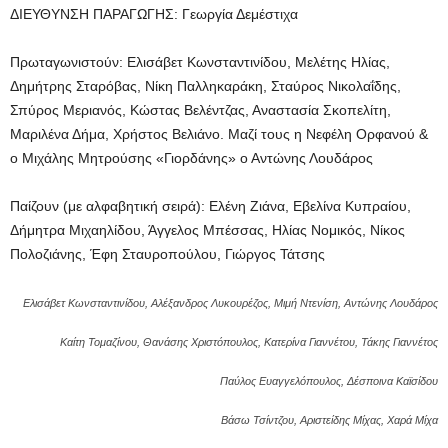
ΔΙΕΥΘΥΝΣΗ ΠΑΡΑΓΩΓΗΣ: Γεωργία Δεμέστιχα
Πρωταγωνιστούν: Ελισάβετ Κωνσταντινίδου, Μελέτης Ηλίας,
Δημήτρης Σταρόβας, Νίκη Παλληκαράκη, Σταύρος Νικολαΐδης,
Σπύρος Μεριανός, Κώστας Βελέντζας, Αναστασία Σκοπελίτη,
Μαριλένα Δήμα, Χρήστος Βελιάνο. Μαζί τους η Νεφέλη Ορφανού &
ο Μιχάλης Μητρούσης «Γιορδάνης» ο Αντώνης Λουδάρος
Παίζουν (με αλφαβητική σειρά): Ελένη Ζιάνα, Εβελίνα Κυπραίου,
Δήμητρα Μιχαηλίδου, Άγγελος Μπέσσας, Ηλίας Νομικός, Νίκος
Πολοζιάνης, Έφη Σταυροπούλου, Γιώργος Τάτσης
Ελισάβετ Κωνσταντινίδου, Αλέξανδρος Λυκουρέζος, Μιμή Ντενίση, Αντώνης Λουδάρος
Καίτη Τομαζίνου, Θανάσης Χριστόπουλος, Κατερίνα Γιαννέτου, Τάκης Γιαννέτος
Παύλος Ευαγγελόπουλος, Δέσποινα Καϊσίδου
Βάσω Τσίντζου, Αριστείδης Μίχας, Χαρά Μίχα