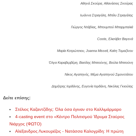
Αθηνά Σκούρα, Αθανάσιος Σκούρας
Ιωάννα Στραγάλη, Μπίλυ Στραγάλης
Γιώργος Ντάβλας, Μπουμπού Μπαρμπαλιά
Costis, Ελισάβετ Βαγενά
Μαρία Κοτρώτσιου, Joanna Misseli, Καίτη Τομαζίνου
Όλγα Καραβερβέρη, Βασίλης Μπιτούνης, Βούλα Μπιτούνη
Νίκος Αγαπηνός, Μέμα Αγαπηνού Σιμονετάτου
Δημήτρης Ιορδάνης, Ευγενία Ιορδάνη, Νικόλας Γκιούλης
Δείτε επίσης:
Στέλιος Καζαντζίδης: Όλα όσα έγιναν στο Καλλιμάρμαρο
4-casting event στο «Κέντρο Πολιτισμού Ίδρυμα Σταύρος
Νιάρχος (ΦΩΤΟ)
Αλέξανδρος Λυκουρέζος - Νατάσσα Καλογρίδη: Η πρώτη