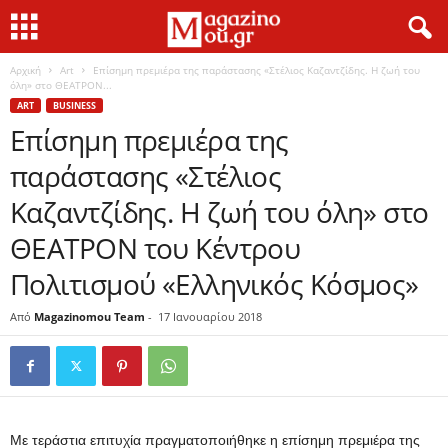
Αρχική
Art
Επίσημη πρεμιέρα της παράστασης «Στέλιος Καζαντζίδης. Η ζωή του
όλη» στο ΘΕΑΤΡΟΝ...
ART
BUSINESS
Επίσημη πρεμιέρα της
παράστασης «Στέλιος
Καζαντζίδης. Η ζωή του όλη» στο
ΘΕΑΤΡΟΝ του Κέντρου
Πολιτισμού «Ελληνικός Κόσμος»
Από
Magazinomou Team
-
17 Ιανουαρίου 2018
Με τεράστια επιτυχία πραγματοποιήθηκε η επίσημη πρεμιέρα της