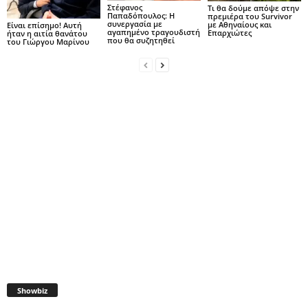
Στέφανος
Τι θα δούμε απόψε στην
Παπαδόπουλος: Η
πρεμιέρα του Survivor
συνεργασία με
με Αθηναίους και
Είναι επίσημο! Αυτή
αγαπημένο τραγουδιστή
Επαρχιώτες
ήταν η αιτία θανάτου
που θα συζητηθεί
του Γιώργου Μαρίνου
Showbiz