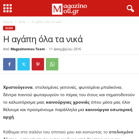
Αρχική
Slide
Η αγάπη όλα τα νικά
SLIDE
Η αγάπη όλα τα νικά
Από
Magazinomou Team
-
11 Δεκεμβρίου 2016
Χριστούγεννα
, στολισμένες γειτονιές, φωτισμένα μπαλκόνια,
δέντρα παντού φωταγωγούν το πέρας του έτους και σηματοδοτούν
το καλωσόρισμα μιας
καινούργιας χρονιάς
όπου μέσα μας όλοι
θέλουμε και προσμένουμε παράλληλα μια
καινούργια εσωτερική
αρχή
.
Κάθομαι στο σαλόνι του σπιτιού μου και κοιτώντας το
στολισμένο