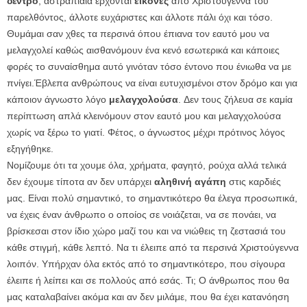
δέντρο
, αστραπιαία έρχονται
εικόνες
από Χριστούγεννα του
παρελθόντος, άλλοτε ευχάριστες και άλλοτε πάλι όχι και τόσο.
Θυμάμαι σαν χθες τα περσινά όπου έπιανα τον εαυτό μου να
μελαγχολεί καθώς αισθανόμουν ένα κενό εσωτερικά και κάποιες
φορές το συναίσθημα αυτό γινόταν τόσο έντονο που ένιωθα να με
πνίγει.Έβλεπα ανθρώπους να είναι ευτυχισμένοι στον δρόμο και για
κάποιον άγνωστο λόγο
μελαγχολούσα
. Δεν τους ζήλευα σε καμία
περίπτωση απλά κλεινόμουν στον εαυτό μου και μελαγχολούσα
χωρίς να ξέρω το γιατί. Φέτος, ο άγνωστος μέχρι πρότινος λόγος
εξηγήθηκε.
Νομίζουμε ότι τα χουμε όλα, χρήματα, φαγητό, ρούχα αλλά τελικά
δεν έχουμε τίποτα αν δεν υπάρχει
αληθινή αγάπη
στις καρδιές
μας. Είναι πολύ σημαντικό, το σημαντικότερο θα έλεγα προσωπικά,
να έχεις έναν άνθρωπο ο οποίος σε νοιάζεται, να σε πονάει, να
βρίσκεσαι στον ίδιο χώρο μαζί του και να νιώθεις τη ζεστασιά του
κάθε στιγμή, κάθε λεπτό. Να τι έλειπε από τα περσινά Χριστούγεννα
λοιπόν. Υπήρχαν όλα εκτός από το σημαντικότερο, που σίγουρα
έλειπε ή λείπει και σε πολλούς από εσάς. Τι; Ο άνθρωπος που θα
μας καταλαβαίνει ακόμα και αν δεν μιλάμε, που θα έχει κατανόηση