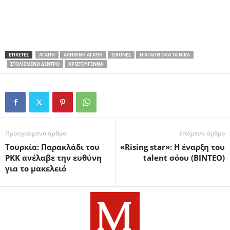
ΕΤΙΚΕΤΕΣ
ΑΓΆΠΗ
ΑΛΗΘΙΝΉ ΑΓΆΠΗ
ΕΙΚΌΝΕΣ
Η ΑΓΆΠΗ ΌΛΑ ΤΑ ΝΙΚΆ
ΣΤΟΛΙΣΜΈΝΟ ΔΈΝΤΡΟ
ΧΡΙΣΤΟΎΓΕΝΝΑ
Προηγούμενο άρθρο
Επόμενο άρθρο
Τουρκία: Παρακλάδι του
«Rising star»: Η έναρξη του
PKK ανέλαβε την ευθύνη
talent σόου (BINTEO)
για το μακελειό