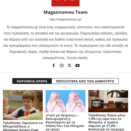
Magazinomou Team
http://magazinomou.gr/
Το magazinomou.gr είναι ένας ενημερωτικός ιστότοπος που επικεντρώνεται
στην τηλεόραση, τη showbiz και την ψυχαγωγία. Παρουσιάζει ειδήσεις, εξελίξεις
και θέματα από την ελληνική και διεθνή τηλεοπτική σκηνή, καθώς και πρόσωπα
και προγράμματα που απασχολούν το κοινό. Το περιεχόμενο του site εστιάζει σε
δημοφιλείς σειρές, reality shows και θέματα της σύγχρονης τηλεοπτικής
επικαιρότητας. Social media:
ΠΑΡΟΜΟΙΑ ΑΡΘΡΑ
ΠΕΡΙΣΣΟΤΕΡΑ ΑΠΟ ΤΟΝ ΔΗΜΙΟΥΡΓΟ
«Γιατί με δείχνεις;» –
Τηλεθέαση: Έκανε μόνο
Εκνευρισμένη η
1,4% την ώρα που το
Καινούργιου με τα
Μπαμπά, σ ’αγαπώ
Τηλεθέαση: Σαρώνουν τα
πλάνα που την έδειχναν
σάρωσε με 21,6% –
Μπαμπαδάκια, ο
να τρώει
Αναλυτικά τα νούμερα
Αδύναμος Κρίκος είναι