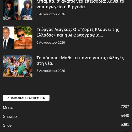
Μπαμπά, σ’ αγαπώ νέα επεισόδια: Χάνει το
νηπιαγωγείο η Βιργινία
6 Αυγούστου 2026
Γιώργος Λιάγκας: Ο «Τζορτζ Κλούνεϊ της
Ελλάδας» και η AI φωτογραφία...
6 Αυγούστου 2026
Το σόι σου: Μάθε τα πάντα για τις αλλαγές
στη νέα...
5 Αυγούστου 2026
ΔΗΜΟΦΙΛΗ ΚΑΤΗΓΟΡΙΑ
7207
Media
5440
Showbiz
5391
Slide