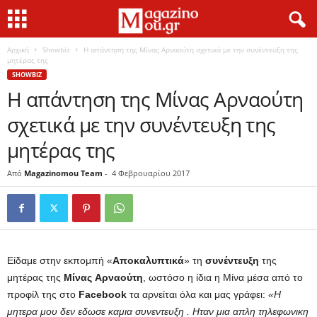
Αρχική
Showbiz
Η απάντηση της Μίνας Αρναούτη σχετικά με την συνέντευξη της
μητέρας της
SHOWBIZ
Η απάντηση της Μίνας Αρναούτη
σχετικά με την συνέντευξη της
μητέρας της
Από
Magazinomou Team
-
4 Φεβρουαρίου 2017
Είδαμε στην εκπομπή «
Αποκαλυπτικά
» τη
συνέντευξη
της
μητέρας της
Μίνας
Αρναούτη
, ωστόσο η ίδια η Μίνα μέσα από το
προφίλ της στο
Facebook
τα αρνείται όλα και μας γράφει:
«Η
μητερα μου δεν εδωσε καμια συνεντευξη . Ηταν μια απλη τηλεφωνικη