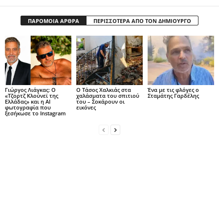
ΠΑΡΟΜΟΙΑ ΑΡΘΡΑ
ΠΕΡΙΣΣΟΤΕΡΑ ΑΠΟ ΤΟΝ ΔΗΜΙΟΥΡΓΟ
Γιώργος Λιάγκας: Ο
Ο Τάσος Χαλκιάς στα
Ένα με τις φλόγες ο
«Τζορτζ Κλούνεϊ της
χαλάσματα του σπιτιού
Σταμάτης Γαρδέλης
Ελλάδας» και η AI
του – Σοκάρουν οι
φωτογραφία που
εικόνες
ξεσήκωσε το Instagram