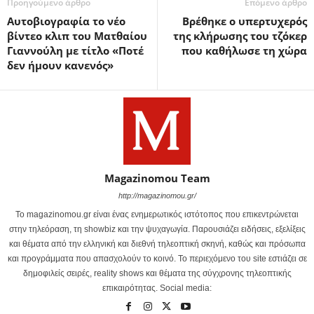
Προηγούμενο άρθρο
Επόμενο άρθρο
Αυτοβιογραφία το νέο
Βρέθηκε ο υπερτυχερός
βίντεο κλιπ του Ματθαίου
της κλήρωσης του τζόκερ
Γιαννούλη με τίτλο «Ποτέ
που καθήλωσε τη χώρα
δεν ήμουν κανενός»
Magazinomou Team
http://magazinomou.gr/
Το magazinomou.gr είναι ένας ενημερωτικός ιστότοπος που επικεντρώνεται
στην τηλεόραση, τη showbiz και την ψυχαγωγία. Παρουσιάζει ειδήσεις, εξελίξεις
και θέματα από την ελληνική και διεθνή τηλεοπτική σκηνή, καθώς και πρόσωπα
και προγράμματα που απασχολούν το κοινό. Το περιεχόμενο του site εστιάζει σε
δημοφιλείς σειρές, reality shows και θέματα της σύγχρονης τηλεοπτικής
επικαιρότητας. Social media: