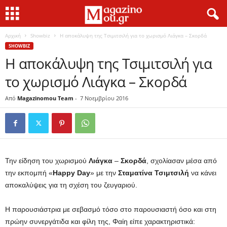
Αρχική
Showbiz
Η αποκάλυψη της Τσιμιτσιλή για το χωρισμό Λιάγκα – Σκορδά
SHOWBIZ
Η αποκάλυψη της Τσιμιτσιλή για
το χωρισμό Λιάγκα – Σκορδά
Από
Magazinomou Team
-
7 Νοεμβρίου 2016
Την είδηση του χωρισμού
Λιάγκα
–
Σκορδά
, σχολίασαν μέσα από
την εκπομπή «
Happy
Day
» με την
Σταματίνα Τσιμτσιλή
να κάνει
αποκαλύψεις για τη σχέση του ζευγαριού.
Η παρουσιάστρια με σεβασμό τόσο στο παρουσιαστή όσο και στη
πρώην συνεργάτιδα και φίλη της, Φαίη είπε χαρακτηριστικά: