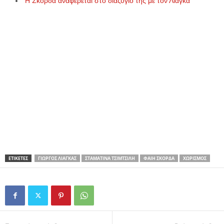
Η Σκορδά αναφέρεται στο διαζύγιο της με τον Λιάγκα
ΕΤΙΚΕΤΕΣ
ΓΙΏΡΓΟΣ ΛΙΆΓΚΑΣ
ΣΤΑΜΑΤΊΝΑ ΤΣΙΜΤΣΙΛΉ
ΦΑΊΗ ΣΚΟΡΔΆ
ΧΩΡΙΣΜΌΣ