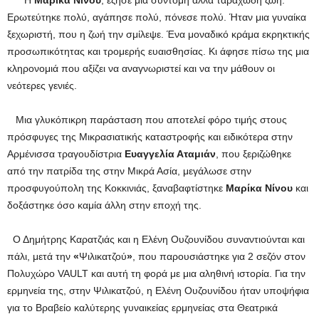
Ερωτεύτηκε πολύ, αγάπησε πολύ, πόνεσε πολύ. Ήταν μια γυναίκα
ξεχωριστή, που η ζωή την σμίλεψε. Ένα μοναδικό κράμα εκρηκτικής
προσωπικότητας και τρομερής ευαισθησίας. Κι άφησε πίσω της μια
κληρονομιά που αξίζει να αναγνωριστεί και να την μάθουν οι
νεότερες γενιές.
Μια γλυκόπικρη παράσταση που αποτελεί φόρο τιμής στους
πρόσφυγες της Μικρασιατικής καταστροφής και ειδικότερα στην
Αρμένισσα τραγουδίστρια
Ευαγγελία Αταμιάν
, που ξεριζώθηκε
από την πατρίδα της στην Μικρά Ασία, μεγάλωσε στην
προσφυγούπολη της Κοκκινιάς, ξαναβαφτίστηκε
Μαρίκα Νίνου
και
δοξάστηκε όσο καμία άλλη στην εποχή της.
Ο Δημήτρης Καρατζιάς και η Ελένη Ουζουνίδου συναντιούνται και
πάλι, μετά την
«
Ψιλικατζού
»
, που παρουσιάστηκε για 2 σεζόν στον
Πολυχώρο VAULT και αυτή τη φορά με μια αληθινή ιστορία. Για την
ερμηνεία της, στην Ψιλικατζού, η Ελένη Ουζουνίδου ήταν υποψήφια
για το Βραβείο καλύτερης γυναικείας ερμηνείας στα Θεατρικά