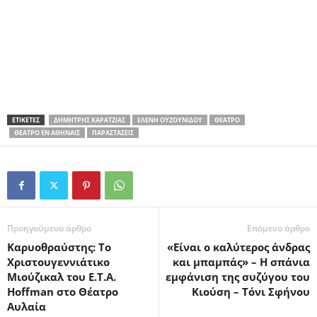
ΕΤΙΚΕΤΕΣ
ΔΗΜΉΤΡΗΣ ΚΑΡΑΤΖΙΆΣ
ΕΛΈΝΗ ΟΥΖΟΥΝΊΔΟΥ
ΘΈΑΤΡΟ
ΘΈΑΤΡΟ ΕΝ ΑΘΉΝΑΙΣ
ΠΑΡΑΣΤΆΣΕΙΣ
Προηγούμενο άρθρο
Επόμενο άρθρο
Καρυοθραύστης: Το
«Είναι ο καλύτερος άνδρας
Χριστουγεννιάτικο
και μπαμπάς» – H σπάνια
Μιούζικαλ του E.T.A.
εμφάνιση της συζύγου του
Hoffman στο Θέατρο
Κιούση – Τόνι Σφήνου
Αυλαία