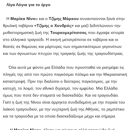
Λίγα Λόγια για το έργο
Η
Μαρίκα Νίνο
υ και ο
Τζίμης Μάρκου
συναντιούνται ξανά στην
θρυλική ταβέρνα
«
Τζίμης ο Χονδρός
»
και μαζί ξεδιπλώνουν την
μυθιστορηματική ζωή της
Τουρκομερίτισσας
που έγραψε ιστορία
στο ελληνικό τραγούδι. Η σκηνή μετατρέπεται σε ταβέρνα και οι
θεατές σε θαμώνες και μάρτυρες των σημαντικότερων γεγονότων
και των άγνωστων πτυχών της τραγικής ζωής της τραγουδίστριας.
Όλα αυτά με φόντο μια Ελλάδα που προσπαθεί να γιατρέψει τις
πληγές της από τον πρώτο παγκόσμιο πόλεμο και την Μικρασιατική
καταστροφή. Πριν την διαλύσει ο δεύτερος παγκόσμιος, με την
κατοχή, το λοιμό, τον εθνικό διχασμό, τον εμφύλιο. Μια Ελλάδα
όμως που ποτέ δεν σταματά να διασκεδάζει. Και να τραγουδάει.
Γιατί η ζωή της Νίνου είναι άρρηκτα συνδεδεμένη με την πορεία του
λαϊκού τραγουδιού, με την νυχτερινή ζωή της Αθήνας, το ρεμπέτικο
και τα τραγούδια με τα οποία διασκεδάζουμε μέχρι και σήμερα.
Η
Μαρίκα Νίνου
, έζησε μια σύντομη αλλά ταραχώδη ζωή.