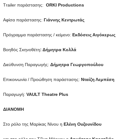
Τrailer παράστασης:
ORKI Productions
Αφίσα παράστασης:
Γιάννης Κεντρωτάς
Πρόγραμμα παράστασης / κείμενο:
Εκδόσεις Αιγόκερως
Βοηθός Σκηνοθέτη
: Δήμητρα Κολλά
Διεύθυνση Παραγωγής:
Δήμητρα Γεωργοπούλου
Επικοινωνία / Προώθηση παράστασης:
Νταίζη Λεμπέση
Παραγωγή:
VAULT Theatre Plus
ΔIANOMH
Στο ρόλο της Μαρίκας Νίνου η
Ελένη Ουζουνίδου
και στο ρόλο του Τζίμη Μάρκου ο
Δημήτρης Καρατζιάς