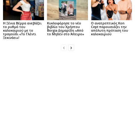
Η Ξένια Βέρρα ανεβάζει
Κυκλοφόρησε το νέο
Ο ανατρεπτικός Kon
το ρυθμό του
βιβλίο του Χρήστου
Cept παρουσιάζει την
καλοκαιριού με το
Borgia Δημαρίδη «Από
απόλυτη πρόταση του
τραγούδι «Το Γλέντι
το Μηδέν στο Άπειρο»
καλοκαιριού
Ξεκινάει»!