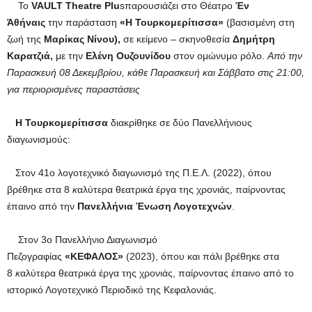
To
VAULT Theatre Plu
sπαρουσιάζει στο Θέατρο
Έν
Άθήναις
την παράσταση
«Η
Τουρκομερίτισσα
»
(βασισμένη στη
ζωή της
Μαρίκας Νίνου),
σε κείμενο – σκηνοθεσία
Δημήτρη
Καρατζιά,
με την
Ελένη Ουζουνίδου
στον ομώνυμο ρόλο.
Από την
Παρασκευή 08 Δεκεμβρίου, κάθε Παρασκευή και Σάββατο στις 21:00,
για περιορισμένες παραστάσεις
Η Τουρκομερίτισσα
διακρίθηκε σε δύο Πανελλήνιους
διαγωνισμούς:
Στον 41ο λογοτεχνικό διαγωνισμό της Π.Ε.Λ. (2022), όπου
βρέθηκε στα 8
κ
αλύτερα θεατρικά έργα της χρονιάς, παίρνοντας
έπαινο από την
Πανελλήνια Ένωση Λογοτεχνών
.
Στον 3ο Πανελλήνιο Διαγωνισμό
Πεζογραφίας
«ΚΕΦΑΛΟΣ»
(2023), όπου και πάλι βρέθηκε στα
8
κ
αλύτερα θεατρικά έργα της χρονιάς, παίρνοντας έπαινο από το
ιστορικό Λογοτεχνικό Περιοδικό της Κεφαλονιάς.