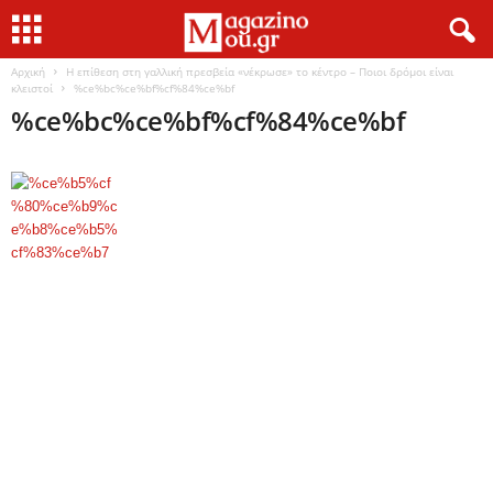
Αρχική
Η επίθεση στη γαλλική πρεσβεία «νέκρωσε» το κέντρο – Ποιοι δρόμοι είναι
κλειστοί
%ce%bc%ce%bf%cf%84%ce%bf
%ce%bc%ce%bf%cf%84%ce%bf