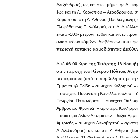
Αλεξάνδρας), ως και στο τμήμα της Αττικ
έως και τη Λ. Κορωπίου – Αεροδρομίου, 
Κορωπίου, στη Λ. Αθηνάς (Βουλιαγμένη),
Γλυφάδα έως Π. Φάληρο), στη Λ. Απόλλων
εκατό -100- μέτρων, ένθεν και ένθεν πρ
ανισόπεδων κόμβων, διαβάσεων που υφίσ
περιοχή τοπικής αρμοδιότητας Διεύθ
Από
06:00 ώρα της Τετάρτης 16 Νοεμβρ
στην περιοχή του
Κέντρου Πόλεως Αθη
Ιπποκράτους (από τη συμβολή της με τη Λ
Εμμανουήλ Ροΐδη – συνέχεια Κεδρηνού – 
– συνέχεια Παναγιώτη Κανελλόπουλου – δ
Γεωργίου Παπανδρέου – συνέχεια Ούλωφ Π
Αμβροσίου Φραντζή – αριστερά Καλλιρρόης
– αριστερά Αγίων Ασωμάτων – δεξιά Ερμού
Αμερικής – συνέχεια Λυκαβηττού – αριστε
Λ. Αλεξάνδρας), ως και στη Λ. Αθηνάς (Βο
Απόλλωνος (Π. Φάληρο), στη Λ. Ποσειδών