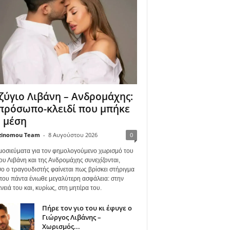
ζύγιο Λιβάνη – Ανδρομάχης:
πρόσωπο-κλειδί που μπήκε
 μέση
zinomou Team
-
8 Αυγούστου 2026
0
μοσιεύματα για τον φημολογούμενο χωρισμό του
ου Λιβάνη και της Ανδρομάχης συνεχίζονται,
ο ο τραγουδιστής φαίνεται πως βρίσκει στήριγμα
όπου πάντα ένιωθε μεγαλύτερη ασφάλεια: στην
νειά του και, κυρίως, στη μητέρα του.
Πήρε τον γιο του κι έφυγε ο
Γιώργος Λιβάνης –
Χωρισμός...