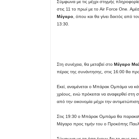
Σύμφωνα με τις μέχρι στιγμής πληροφορίε
στις 11 το πρωί με το Air Force One. Αμέ
u
Μέγαρο
, όπου και θα γίνει δεκτός από 
13:30.
Στη συνέχεια, θα μεταβεί στο
Μέγαρο
Μαξ
πέρας της συνάντησης, στις 16:00 θα πρ
Εκεί, αναμένεται ο Μπάρακ Ομπάμα να κά
χρέους, ενώ πρόκειται να αναφερθεί στη
από την οικονομία μέχρι την αντιμετώπιση
Στις 19:30 ο Μπάρακ Ομπάμα θα παρακαθ
Μέγαρο προς τιμήν του ο Προκόπης Παυ
Σύμφωνα με τα όσα έχουν δει το φως της 