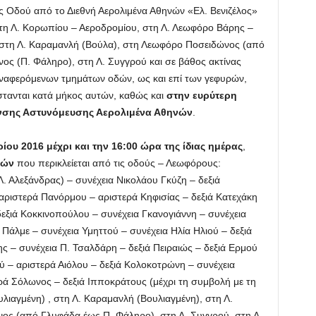
ής Οδού από το Διεθνή Αερολιμένα Αθηνών «Ελ. Βενιζέλος»
στη Λ. Κορωπίου – Αεροδρομίου, στη Λ. Λεωφόρο Βάρης –
 στη Λ. Καραμανλή (Βούλα), στη Λεωφόρο Ποσειδώνος (από
ος (Π. Φάληρο), στη Λ. Συγγρού και σε βάθος ακτίνας
οαναφερόμενων τμημάτων οδών, ως και επί των γεφυρών,
τανται κατά μήκος αυτών, καθώς και
στην ευρύτερη
υνσης Αστυνόμευσης Αερολιμένα Αθηνών
.
ίου 2016 μέχρι και την 16:00 ώρα της ίδιας ημέρας
,
νών
που περικλείεται από τις οδούς – Λεωφόρους:
. Αλεξάνδρας) – συνέχεια Νικολάου Γκύζη – δεξιά
αριστερά Πανόρμου – αριστερά Κηφισίας – δεξιά Κατεχάκη
εξιά Κοκκινοπούλου – συνέχεια Γκανογιάννη – συνέχεια
άλμε – συνέχεια Υμηττού – συνέχεια Ηλία Ηλιού – δεξιά
 – συνέχεια Π. Τσαλδάρη – δεξιά Πειραιώς – δεξιά Ερμού
 – αριστερά Αιόλου – δεξιά Κολοκοτρώνη – συνέχεια
ρά Σόλωνος – δεξιά Ιπποκράτους (μέχρι τη συμβολή με τη
υλιαγμένη) , στη Λ. Καραμανλή (Βουλιαγμένη), στη Λ.
ος (από Γλυφάδα έως Π. Φάληρο), στη Λ. Συγγρού, στη Λ.