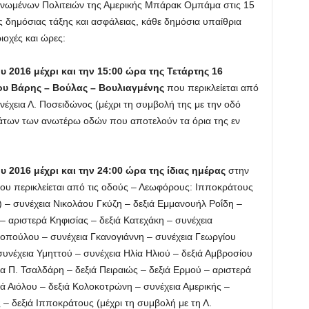
νωμένων Πολιτειών της Αμερικής Μπάρακ Ομπάμα στις 15
υς δημόσιας τάξης και ασφάλειας, κάθε δημόσια υπαίθρια
ιοχές και ώρες:
υ 2016 μέχρι και την 15:00 ώρα της Τετάρτης 16
υ Βάρης – Βούλας – Βουλιαγμένης
που περικλείεται από
νέχεια Λ. Ποσειδώνος (μέχρι τη συμβολή της με την οδό
των των ανωτέρω οδών που αποτελούν τα όρια της εν
 2016 μέχρι και την 24:00 ώρα της ίδιας ημέρας
στην
υ περικλείεται από τις οδούς – Λεωφόρους: Ιπποκράτους
) – συνέχεια Νικολάου Γκύζη – δεξιά Εμμανουήλ Ροΐδη –
 αριστερά Κηφισίας – δεξιά Κατεχάκη – συνέχεια
οπούλου – συνέχεια Γκανογιάννη – συνέχεια Γεωργίου
νέχεια Υμηττού – συνέχεια Ηλία Ηλιού – δεξιά Αμβροσίου
α Π. Τσαλδάρη – δεξιά Πειραιώς – δεξιά Ερμού – αριστερά
 Αιόλου – δεξιά Κολοκοτρώνη – συνέχεια Αμερικής –
– δεξιά Ιπποκράτους (μέχρι τη συμβολή με τη Λ.