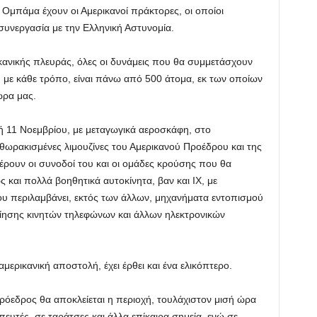
 Ομπάμα έχουν οι Αμερικανοί πράκτορες, οι οποίοι
συνεργασία με την Ελληνική Αστυνομία.
κανικής πλευράς, όλες οι δυνάμεις που θα συμμετάσχουν
 με κάθε τρόπο, είναι πάνω από 500 άτομα, εκ των οποίων
ώρα μας.
ή 11 Νοεμβρίου, με μεταγωγικά αεροσκάφη, στο
 θωρακισμένες λιμουζίνες του Αμερικανού Προέδρου και της
ρουν οι συνοδοί του και οι ομάδες κρούσης που θα
ς και πολλά βοηθητικά αυτοκίνητα, βαν και ΙΧ, με
υ περιλαμβάνει, εκτός των άλλων, μηχανήματα εντοπισμού
ίησης κινητών τηλεφώνων και άλλων ηλεκτρονικών
αμερικανική αποστολή, έχει έρθει και ένα ελικόπτερο.
Πρόεδρος θα αποκλείεται η περιοχή, τουλάχιστον μισή ώρα
ευτές, σε ταράτσες και άλλα επίκαιρα σημεία, ενώ σε