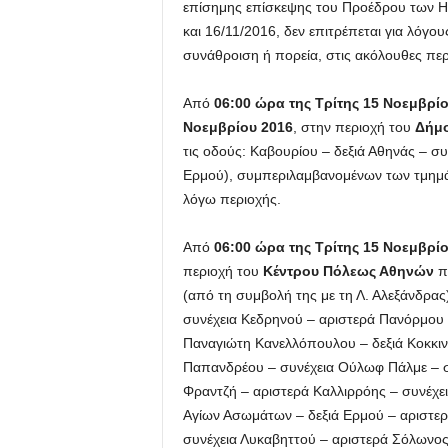
επίσημης επίσκεψης του Προέδρου των Η
και 16/11/2016, δεν επιτρέπεται για λόγο
συνάθροιση ή πορεία, στις ακόλουθες περ
Από
06:00 ώρα της Τρίτης 15 Νοεμβρίο
Νοεμβρίου 2016
, στην περιοχή του
Δήμο
τις οδούς: Καβουρίου – δεξιά Αθηνάς – συ
Ερμού), συμπεριλαμβανομένων των τμημά
λόγω περιοχής.
Από
06:00 ώρα της Τρίτης 15 Νοεμβρίου
περιοχή του
Κέντρου Πόλεως Αθηνών
πο
(από τη συμβολή της με τη Λ. Αλεξάνδρας
συνέχεια Κεδρηνού – αριστερά Πανόρμου –
Παναγιώτη Κανελλόπουλου – δεξιά Κοκκιν
Παπανδρέου – συνέχεια Ούλωφ Πάλμε – συ
Φραντζή – αριστερά Καλλιρρόης – συνέχει
Αγίων Ασωμάτων – δεξιά Ερμού – αριστερά
συνέχεια Λυκαβηττού – αριστερά Σόλωνος 