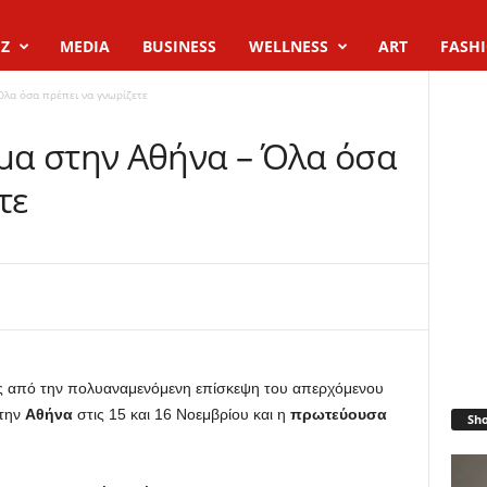
Z
MEDIA
BUSINESS
WELLNESS
ART
FASH
λα όσα πρέπει να γνωρίζετε
μα στην Αθήνα – Όλα όσα
τε
ες από την πολυαναμενόμενη επίσκεψη του απερχόμενου
την
Αθήνα
στις 15 και 16 Νοεμβρίου και η
πρωτεύουσα
Sh