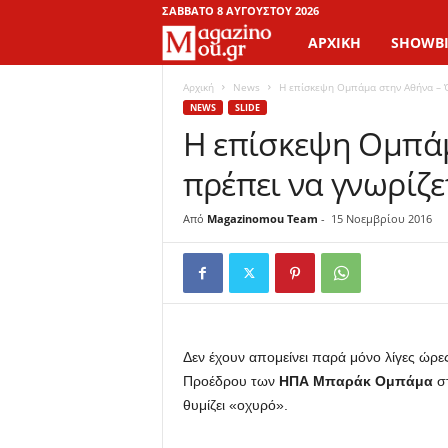
ΣΆΒΒΑΤΟ 8 ΑΥΓΟΎΣΤΟΥ 2026
ΑΡΧΙΚΉ
SHOWBI
M
a
Αρχική
News
Η επίσκεψη Ομπάμα στην Αθήνα – Ό
NEWS
SLIDE
Η επίσκεψη Ομπά
g
πρέπει να γνωρίζε
a
z
Από
Magazinomou Team
-
15 Νοεμβρίου 2016
i
n
o
Δεν έχουν απομείνει παρά μόνο λίγες ώρ
Προέδρου των
ΗΠΑ Μπαράκ Ομπάμα
σ
M
θυμίζει «οχυρό».
o