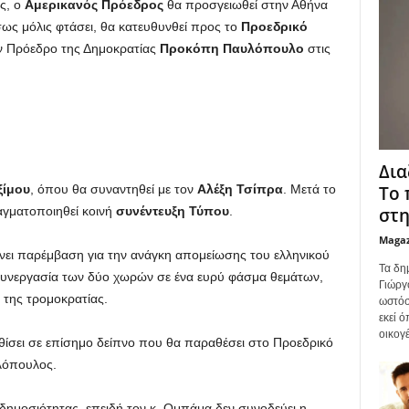
ς, ο
Αμερικανός
Πρόεδρος
θα προσγειωθεί στην Αθήνα
σως μόλις φτάσει, θα κατευθυνθεί προς το
Προεδρικό
τον Πρόεδρο της Δημοκρατίας
Προκόπη
Παυλόπουλο
στις
Δια
Το 
ίμου
, όπου θα συναντηθεί με τον
Αλέξη
Τσίπρα
. Μετά το
στη
αγματοποιηθεί κοινή
συνέντευξη Τύπου
.
Maga
νει παρέμβαση για την ανάγκη απομείωσης του ελληνικού
Τα δη
 συνεργασία των δύο χωρών σε ένα ευρύ φάσμα θεμάτων,
Γιώργ
 της τρομοκρατίας.
ωστόσ
εκεί 
οικογέ
ίσει σε επίσημο δείπνο που θα παραθέσει στο Προεδρικό
λόπουλος.
δημοσιότητας, επειδή τον κ. Ομπάμα δεν συνοδεύει η