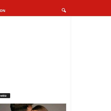
ION
owbiz