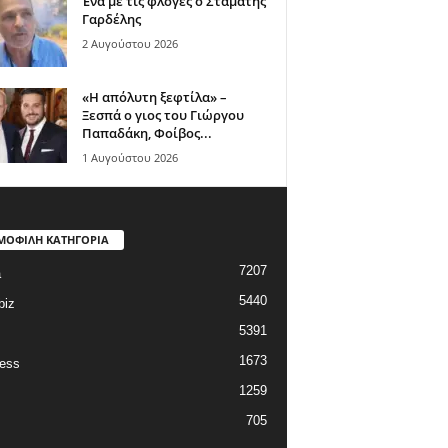
Ένα με τις φλόγες ο Σταμάτης
Γαρδέλης
2 Αυγούστου 2026
«Η απόλυτη ξεφτίλα» –
Ξεσπά ο γιος του Γιώργου
Παπαδάκη, Φοίβος...
1 Αυγούστου 2026
ΜΟΦΙΛΗ ΚΑΤΗΓΟΡΙΑ
7207
a
5440
biz
5391
1673
ess
1259
705