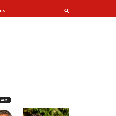
ION
owbiz