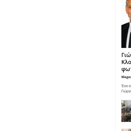
Γιώ
Κλο
φωτ
Maga
Ένα α
Γιώργ