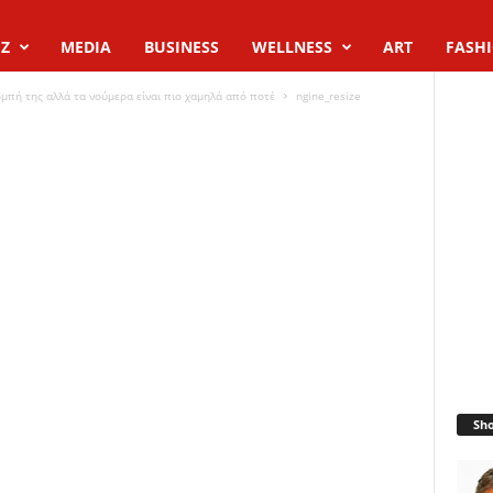
Z
MEDIA
BUSINESS
WELLNESS
ART
FASH
ομπή της αλλά τα νούμερα είναι πιο χαμηλά από ποτέ
ngine_resize
Sh