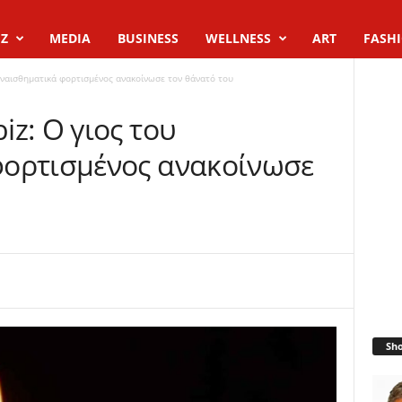
Z
MEDIA
BUSINESS
WELLNESS
ART
FASH
υναισθηματικά φορτισμένος ανακοίνωσε τον θάνατό του
z: Ο γιος του
φορτισμένος ανακοίνωσε
Sh