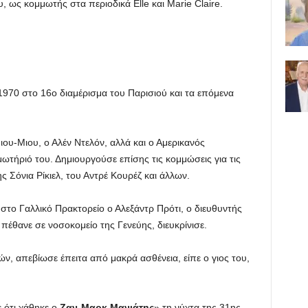
 ως κομμωτής στα περιοδικά Elle και Marie Claire.
1970 στο 16ο διαμέρισμα του Παρισιού και τα επόμενα
ου-Μιου, ο Αλέν Ντελόν, αλλά και ο Αμερικανός
τήριό του. Δημιουργούσε επίσης τις κομμώσεις για τις
ς Σόνια Ρίκιελ, του Αντρέ Κουρέζ και άλλων.
στο Γαλλικό Πρακτορείο ο Αλεξάντρ Πρότι, ο διευθυντής
έθανε σε νοσοκομείο της Γενεύης, διευκρίνισε.
ν, απεβίωσε έπειτα από μακρά ασθένεια, είπε ο γιος του,
 ότι χάθηκε ο
Ζαν-Μαρκ Μανιάτης
» τη νύχτα της 31ης