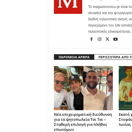
Το magazinomou.gr είναι έν
showbiz και την ψυχαγωγία. 
διεθνή τηλεοπτική σκηνή, 
περιεχόμενο του site εστιάζ
τηλεοπτικής επικαιρότητας.
ΠΑΡΟΜΟΙΑ ΑΡΘΡΑ
ΠΕΡΙΣΣΟΤΕΡΑ ΑΠΟ 
Νέα επιχειρηματική διεύθυνση
Εκατό 
για τα ψητοπωλεία Τσι Τσι –
Στεφά
Σταθερή επιλογή για πλήθος
Ιωνίας
επωνύμων