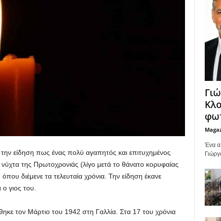
Γιώ
Κλο
φωτ
Maga
Ένα α
 την είδηση πως ένας πολύ αγαπητός και επιτυχημένος
Γιώργ
 νύχτα της Πρωτοχρονιάς (λίγο μετά το θάνατο κορυφαίας
όπου διέμενε τα τελευταία χρόνια. Την είδηση έκανε
 ο γιος του.
θηκε τον Μάρτιο του 1942 στη Γαλλία. Στα 17 του χρόνια