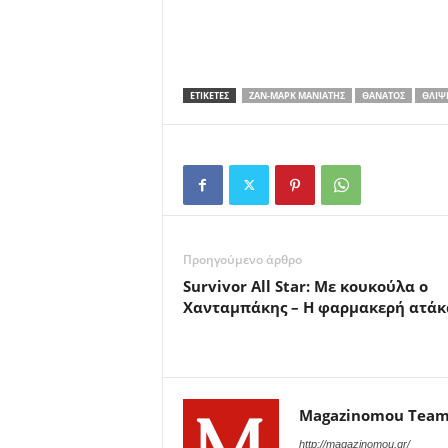
ΕΤΙΚΕΤΕΣ
ΖΑΝ-ΜΑΡΚ ΜΑΝΙΆΤΗΣ
ΘΆΝΑΤΟΣ
ΘΛΊΨ
Προηγούμενο άρθρο
Survivor All Star: Με κουκούλα ο
Χανταμπάκης – Η φαρμακερή ατάκ
Magazinomou Tea
http://magazinomou.gr/