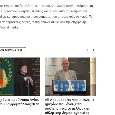
ας ενημερωτικός ιστότοπος που επικεντρώνεται στην τηλεόραση, τη
Παρουσιάζει ειδήσεις, εξελίξεις και θέματα από την ελληνική και
καθώς και πρόσωπα και προγράμματα που απασχολούν το κοινό. Το
ει σε δημοφιλείς σειρές, reality shows και θέματα της σύγχρονης
 Social media:
ΤΟΝ ΔΗΜΙΟΥΡΓΟ
χρόνια Ιερού Ναού Αγίου
All About Sports Media 2026: Η
νου Σαφραμπόλεως Νέας
ημερίδα που άνοιξε τη
συζήτηση για το μέλλον της
αθλητικής δημοσιογραφίας