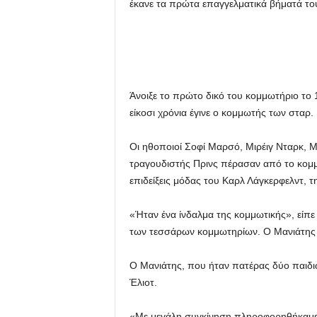
έκανε τα πρώτα επαγγελματικά βήματά του,
Άνοιξε το πρώτο δικό του κομμωτήριο το 
είκοσι χρόνια έγινε ο κομμωτής των σταρ.
Οι ηθοποιοί Σοφί Μαρσό, Μιρέιγ Νταρκ, Μι
τραγουδιστής Πρινς πέρασαν από το κομμω
επιδείξεις μόδας του Καρλ Λάγκερφελντ, τη
«Ήταν ένα ίνδαλμα της κομμωτικής», είπε 
των τεσσάρων κομμωτηρίων. Ο Μανιάτης π
Ο Μανιάτης, που ήταν πατέρας δύο παιδιώ
Έλιοτ.
«Με μεγάλη συγκίνηση πληροφορηθήκαμε