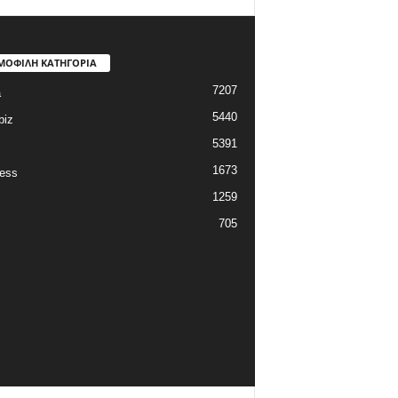
ΜΟΦΙΛΗ ΚΑΤΗΓΟΡΙΑ
7207
a
5440
biz
5391
1673
ess
1259
705