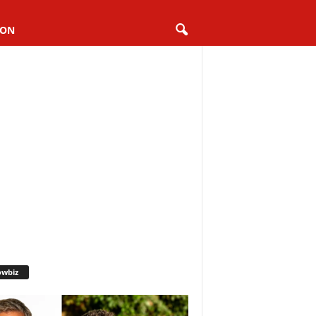
ION
owbiz