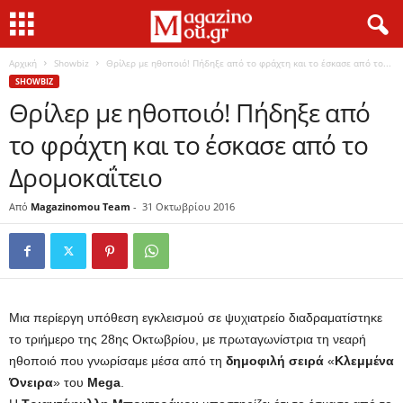
Αρχική
Showbiz
Θρίλερ με ηθοποιό! Πήδηξε από το φράχτη και το έσκασε από το...
SHOWBIZ
Θρίλερ με ηθοποιό! Πήδηξε από
το φράχτη και το έσκασε από το
Δρομοκαΐτειο
Από
Magazinomou Team
-
31 Οκτωβρίου 2016
Μια περίεργη υπόθεση εγκλεισμού σε ψυχιατρείο διαδραματίστηκε
το τριήμερο της 28ης Οκτωβρίου, με πρωταγωνίστρια τη νεαρή
ηθοποιό που γνωρίσαμε μέσα από τη
δημοφιλή
σειρά
«
Κλεμμένα
Όνειρα
» του
Mega
.