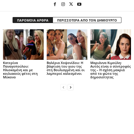
ΠΑΡΟΜΟΙΑ ΑΡΘΡΑ
ΠΕΡΙΣΣΟΤΕΡΑ ΑΠΟ ΤΟΝ ΔΗΜΙΟΥΡΓΟ
Κατερίνα
Βαλέρια Χοψονίδου: Η
Μαριάννα Κιμούλη:
Παναγοπούλου:
βάφτιση του γιου της
Αυτός είναι ο σύντροφός
Ηλιοκαμένη και με
στη Βουλιαγμένη και οι
της – Η σχέση μακριά
κοιλιακούς φέτες στη
λαμπεροί καλεσμένοι
από τα φώτα της
Μύκονο
δημοσιότητας