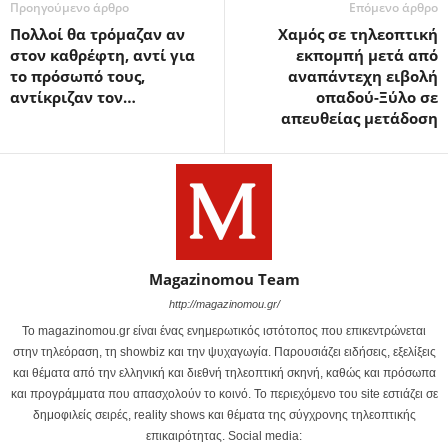
Προηγούμενο άρθρο
Επόμενο άρθρο
Πολλοί θα τρόμαζαν αν
Χαμός σε τηλεοπτική
στον καθρέφτη, αντί για
εκπομπή μετά από
το πρόσωπό τους,
αναπάντεχη ειβολή
αντίκριζαν τον…
οπαδού-Ξύλο σε
απευθείας μετάδοση
Magazinomou Team
http://magazinomou.gr/
Το magazinomou.gr είναι ένας ενημερωτικός ιστότοπος που επικεντρώνεται
στην τηλεόραση, τη showbiz και την ψυχαγωγία. Παρουσιάζει ειδήσεις, εξελίξεις
και θέματα από την ελληνική και διεθνή τηλεοπτική σκηνή, καθώς και πρόσωπα
και προγράμματα που απασχολούν το κοινό. Το περιεχόμενο του site εστιάζει σε
δημοφιλείς σειρές, reality shows και θέματα της σύγχρονης τηλεοπτικής
επικαιρότητας. Social media: