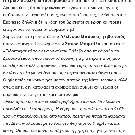
Η
Τριαντάφυλλη
Μπουτεράκου
υποστηρίζει ότι το έσκασε από το
Δρομοκαΐτειο, όπου την έκλεισαν οι γονείς της για να μην της
αφήσουν την περιουσία τους, ενώ ο πατέρας της, μιλώντας στην
Espresso δηλώνει ότι η κόρη του βρίσκεται σε κρίση και πρέπει
επειγόντως να πάρει τα φάρμακα της!
Σύμφωνα με το ρεπορτάζ του
Αλκίνοου
Μπουνια
, η
ηθοποιός
απεγνωσμένη τηλεφώνησε στον
Σπύρο
Μπιμπίλα
και του είπε:
«Ειδοποίησε κάποιον να με σώσει! Πήδηξα από τα κάγκελα του
Δρομοκαΐτειου, όπου ήμουν κλεισμένη για μια μέρα επειδή μου
επιτέθηκαν οι άλλες τρόφιμες. Είναι μια χαρά, απλά οι δικοί μου με
βγάζουν τρελή για να δώσουν την περιουσία στον αδελφό μου».
Ο ηθοποιός επικοινώνησε με τον πατέρα της Μπουτεράκου, αλλά
όπως είπε, δεν κατάλαβε τι ακριβώς έχει συμβεί και θεωρεί ότι
αρμόδιοι είναι οι γιατροί και η αστυνομία.
«Είναι προσωπικά και ιατρικά προβλήματα και δεν θα ήθελα να
υπεισέλθω σε λεπτομέρειες. Η κόρη μου, η οποία τα τελευταία έξι
χρόνια παρακολουθείται από γιατρό, πρέπει να πάρει τα φάρμακα
της. Δεν την κλείσαμε με το ζόρι στο ψυχιατρείο. Υπήρξε κάποια
κρίση. Θα σας πω μόνο ότι πήγε με τη μητέρα της για ψώνια στην