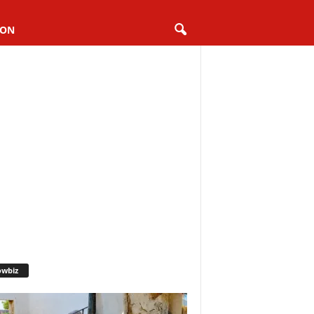
ION
owbiz