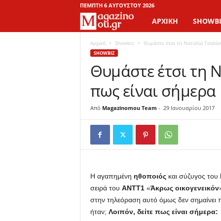
ΠΈΜΠΤΗ 6 ΑΥΓΟΎΣΤΟΥ 2026
ΑΡΧΙΚΉ
SHOWBI
M
a
Αρχική
Showbiz
Θυμάστε έτσι τη Ναταλία Τσαλίκη
SHOWBIZ
Θυμάστε έτσι τη Ν
g
πως είναι σήμερα
a
z
Από
Magazinomou Team
-
29 Ιανουαρίου 2017
i
n
o
Η αγαπημένη
ηθοποιός
και σύζυγος του
σειρά του
ANTT1
«
Άκρως οικογενεικόν
M
στην τηλεόραση αυτό όμως δεν σημαίνει 
ήταν;
Λοιπόν, δείτε πως είναι σήμερα:
o