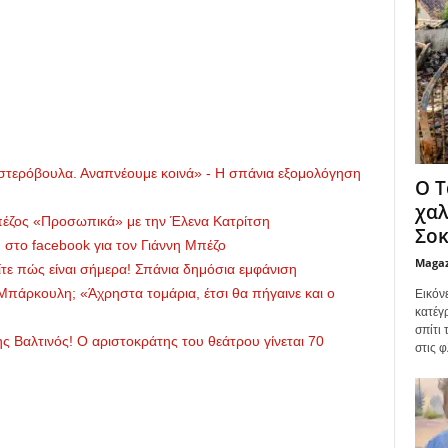
στερόβουλα. Αναπνέουμε κοινά» - Η σπάνια εξομολόγηση
Ο Τ
χαλ
Μπέζος «Προσωπικά» με την Έλενα Κατρίτση
Σοκ
στο facebook για τον Γιάννη Μπέζο
Maga
τε πώς είναι σήμερα! Σπάνια δημόσια εμφάνιση
 Μπάρκουλη; «Άχρηστα τομάρια, έτσι θα πήγαινε και ο
Εικόν
κατέγ
σπίτι
 Βαλτινός! Ο αριστοκράτης του θεάτρου γίνεται 70
στις φ