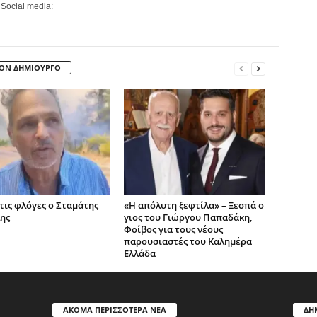
 Social media:
ΤΟΝ ΔΗΜΙΟΥΡΓΟ
 τις φλόγες ο Σταμάτης
«Η απόλυτη ξεφτίλα» – Ξεσπά ο
ης
γιος του Γιώργου Παπαδάκη,
Φοίβος για τους νέους
παρουσιαστές του Καλημέρα
Ελλάδα
ΑΚΟΜΑ ΠΕΡΙΣΣΟΤΕΡΑ ΝΕΑ
ΔΗ