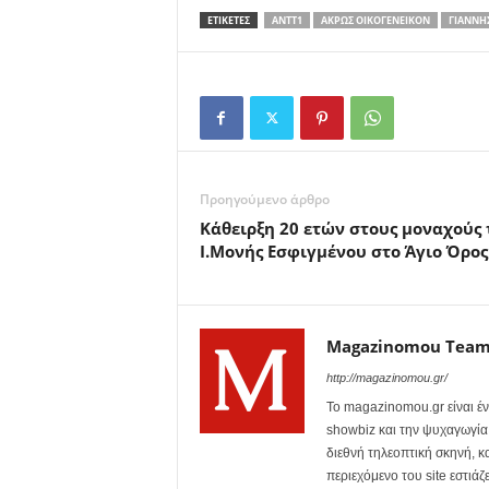
ΕΤΙΚΕΤΕΣ
ANTT1
ΆΚΡΩΣ ΟΙΚΟΓΕΝΕΙΚΌΝ
ΓΙΆΝΝΗ
Προηγούμενο άρθρο
Κάθειρξη 20 ετών στους μοναχούς 
Ι.Μονής Εσφιγμένου στο Άγιο Όρος
Magazinomou Tea
http://magazinomou.gr/
Το magazinomou.gr είναι έν
showbiz και την ψυχαγωγία. 
διεθνή τηλεοπτική σκηνή, 
περιεχόμενο του site εστιάζ