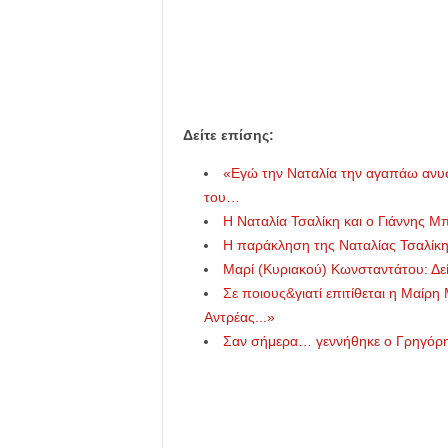
u
Δείτε επίσης:
«Εγώ την Ναταλία την αγαπάω ανυ
του…
Η Ναταλία Τσαλίκη και ο Γιάννης 
Η παράκληση της Ναταλίας Τσαλίκη 
Μαρί (Κυριακού) Κωνσταντάτου: Δεί
Σε ποιους&γιατί επιτίθεται η Μαίρη
Αντρέας...»
Σαν σήμερα… γεννήθηκε ο Γρηγόρης