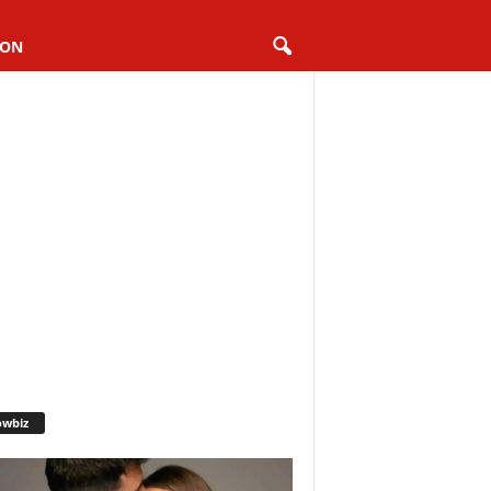
ION
owbiz