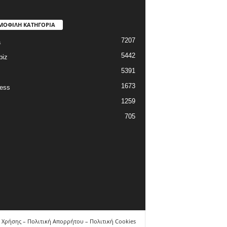
ΜΟΦΙΛΗ ΚΑΤΗΓΟΡΙΑ
7207
a
5442
biz
5391
1673
ess
1259
705
 Χρήσης – Πολιτική Απορρήτου – Πολιτική Cookies