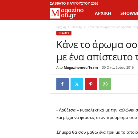
ΣΆΒΒΑΤΟ 8 ΑΥΓΟΎΣΤΟΥ 2026
ΑΡΧΙΚΉ
SHOWBI
M
a
Αρχική
Beauty
Κάνε το άρωμα σου να κρατάει περ
BEAUTY
Κάνε το άρωμα σο
g
με ένα απίστευτο 
a
z
Από
Magazinomou Team
-
30 Οκτωβρίου 2016
i
n
o
«Λούζεσαι» κυριολεκτικά με την κολώνια σ
και μέχρι να φτάσεις στον προορισμό σου 
M
Σήμερα θα σου μάθω ένα τρικ με το οποίο
o