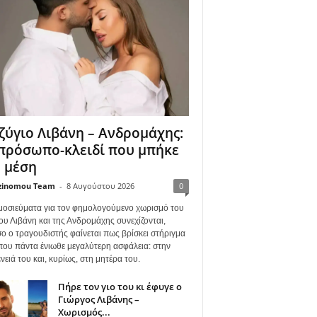
ζύγιο Λιβάνη – Ανδρομάχης:
πρόσωπο-κλειδί που μπήκε
 μέση
zinomou Team
-
8 Αυγούστου 2026
0
μοσιεύματα για τον φημολογούμενο χωρισμό του
ου Λιβάνη και της Ανδρομάχης συνεχίζονται,
ο ο τραγουδιστής φαίνεται πως βρίσκει στήριγμα
όπου πάντα ένιωθε μεγαλύτερη ασφάλεια: στην
νειά του και, κυρίως, στη μητέρα του.
Πήρε τον γιο του κι έφυγε ο
Γιώργος Λιβάνης –
Χωρισμός...