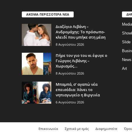
ΑΚΟΜΑ ΠΕΡΙΣΣΟΤΕΡΑ ΝΕΑ
ΔΗ
Medi
Διαζύγιο Λιβάνη –
Ανδρομάχης: Το πρόσωπο-
Show
κλειδί που μπήκε στη μέση
Slide
8 Αυγούστου 2026
Busin
Πήρε τον γιο του κι έφυγε ο
News
Γιώργος Λιβάνης –
Χωρισμός...
Art
8 Αυγούστου 2026
Μπαμπά, σ’ αγαπώ νέα
επεισόδια: Χάνει το
νηπιαγωγείο η Βιργινία
6 Αυγούστου 2026
Επικοινωνία
Σχετικά με εμάς
Διαφημιστείτε
Όροι