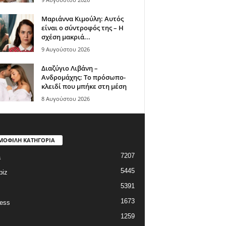
Μαριάννα Κιμούλη: Αυτός
είναι ο σύντροφός της – Η
σχέση μακριά...
9 Αυγούστου 2026
Διαζύγιο Λιβάνη –
Ανδρομάχης: Το πρόσωπο-
κλειδί που μπήκε στη μέση
8 Αυγούστου 2026
ΜΟΦΙΛΗ ΚΑΤΗΓΟΡΙΑ
7207
a
5445
biz
5391
1673
ess
1259