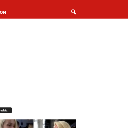
ION
owbiz