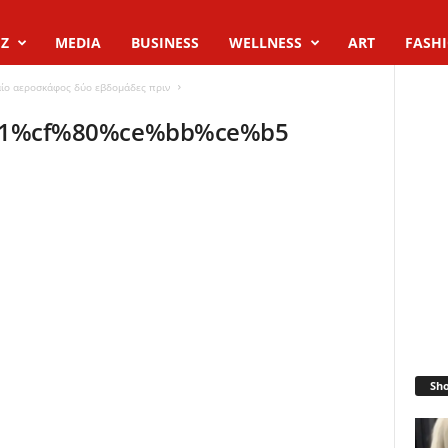
Z
MEDIA
BUSINESS
WELLNESS
ART
FASH
ραίο αεροσκάφος δύο εβδομάδες πριν
1%cf%80%ce%bb%ce%b5
Sh