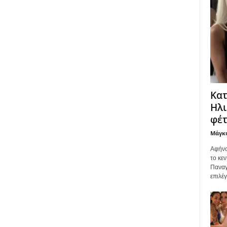
Κατ
Ηλι
φέτ
Μάγκ
Αφήνο
το κεν
Παναγ
επιλέ