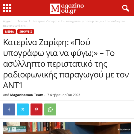
Αρχική
Media
Κατερίνα Ζαρίφη: «Πού υπογράφω για να φύγω;» – Το ασύλληπτο
περιστατικό της...
MEDIA
SHOWBIZ
Κατερίνα Ζαρίφη: «Πού
υπογράφω για να φύγω;» – Το
ασύλληπτο περιστατικό της
ραδιοφωνικής παραγωγού με τον
ΑΝΤ1
Από
Magazinomou Team
-
7 Φεβρουαρίου 2023