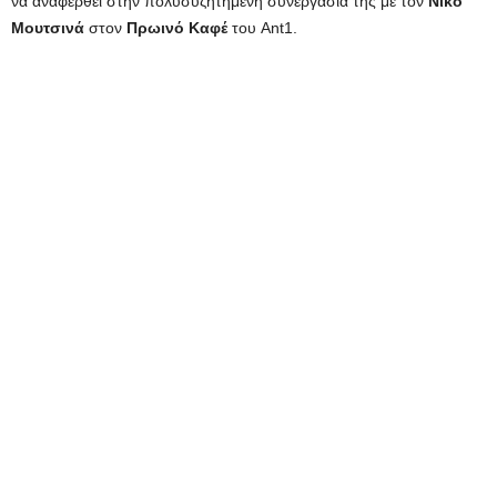
να αναφερθεί στην πολυσυζητημένη συνεργασία της με τον
Νίκο
Μουτσινά
στον
Πρωινό Καφέ
του Ant1.