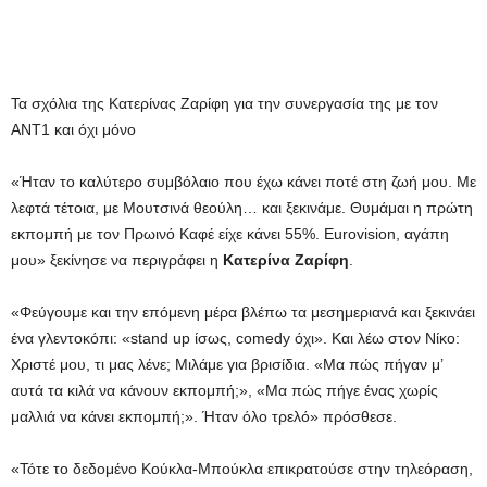
Τα σχόλια της Κατερίνας Ζαρίφη για την συνεργασία της με τον
ΑΝΤ1 και όχι μόνο
«Ήταν το καλύτερο συμβόλαιο που έχω κάνει ποτέ στη ζωή μου. Με
λεφτά τέτοια, με Μουτσινά θεούλη… και ξεκινάμε. Θυμάμαι η πρώτη
εκπομπή με τον Πρωινό Καφέ είχε κάνει 55%. Eurovision, αγάπη
μου» ξεκίνησε να περιγράφει η
Κατερίνα Ζαρίφη
.
«Φεύγουμε και την επόμενη μέρα βλέπω τα μεσημεριανά και ξεκινάει
ένα γλεντοκόπι: «stand up ίσως, comedy όχι». Και λέω στον Νίκο:
Χριστέ μου, τι μας λένε; Μιλάμε για βρισίδια. «Μα πώς πήγαν μ’
αυτά τα κιλά να κάνουν εκπομπή;», «Μα πώς πήγε ένας χωρίς
μαλλιά να κάνει εκπομπή;». Ήταν όλο τρελό» πρόσθεσε.
«Τότε το δεδομένο Κούκλα-Μπούκλα επικρατούσε στην τηλεόραση,