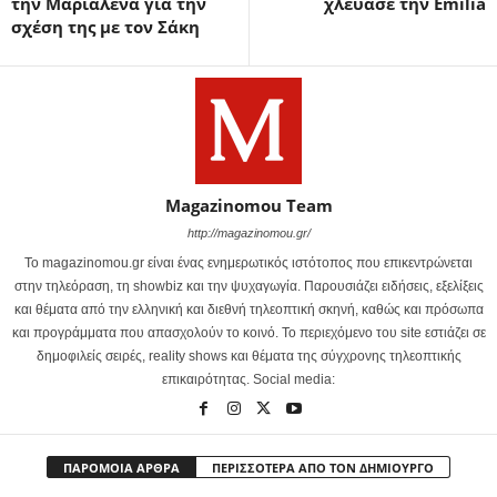
την Μαριαλένα για την
χλεύασε την Emilia
σχέση της με τον Σάκη
Magazinomou Team
http://magazinomou.gr/
Το magazinomou.gr είναι ένας ενημερωτικός ιστότοπος που επικεντρώνεται
στην τηλεόραση, τη showbiz και την ψυχαγωγία. Παρουσιάζει ειδήσεις, εξελίξεις
και θέματα από την ελληνική και διεθνή τηλεοπτική σκηνή, καθώς και πρόσωπα
και προγράμματα που απασχολούν το κοινό. Το περιεχόμενο του site εστιάζει σε
δημοφιλείς σειρές, reality shows και θέματα της σύγχρονης τηλεοπτικής
επικαιρότητας. Social media:
ΠΑΡΟΜΟΙΑ ΑΡΘΡΑ
ΠΕΡΙΣΣΟΤΕΡΑ ΑΠΟ ΤΟΝ ΔΗΜΙΟΥΡΓΟ