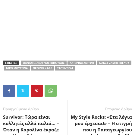
ΕΤΙΚΕΤΕΣ
ΘΑΝΆΣΗΣ ΑΝΑΓΝΩΣΤΌΠΟΥΛΟΣ
ΚΑΤΕΡΊΝΑ ΖΑΡΊΦΗ
ΝΆΝΣΥ ΖΑΜΠΈΤΟΓΛΟΥ
ΝΊΚΟ ΜΟΥΤΣΙΝΆ
ΠΡΩΙΝΌ ΚΑΦΈ
ΣΤΟΎΝΤΙΟ 4
Προηγούμενο άρθρο
Επόμενο άρθρο
Survivor: Τώρα είναι
My Style Rocks: «Στα λόγια
κολλητές αλλά παλιά… –
μου έρχεσαι!» – Η στιγμή
Όταν η Καρολίνα έκραζε
που η Παπαγεωργίου