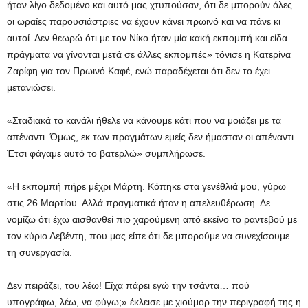
ήταν λίγο δεδομένο και αυτό μας χτυπούσαν, ότι δε μπορούν όλες
οι ωραίες παρουσιάστριες να έχουν κάνει πρωινό και να πάνε κι
αυτοί. Δεν θεωρώ ότι με τον Νίκο ήταν μία κακή εκπομπή και είδα
πράγματα να γίνονται μετά σε άλλες εκπομπές» τόνισε η Κατερίνα
Ζαρίφη για τον Πρωινό Καφέ, ενώ παραδέχεται ότι δεν το έχει
μετανιώσει.
«Σταδιακά το κανάλι ήθελε να κάνουμε κάτι που να μοιάζει με τα
απέναντι. Όμως, εκ των πραγμάτων εμείς δεν ήμασταν οι απέναντι.
Έτσι φάγαμε αυτό το βατερλώ» συμπλήρωσε.
«Η εκπομπή πήρε μέχρι Μάρτη. Κόπηκε στα γενέθλιά μου, γύρω
στις 26 Μαρτίου. Αλλά πραγματικά ήταν η απελευθέρωση. Δε
νομίζω ότι έχω αισθανθεί πιο χαρούμενη από εκείνο το ραντεβού με
τον κύριο Λεβέντη, που μας είπε ότι δε μπορούμε να συνεχίσουμε
τη συνεργασία.
Δεν πειράζει, του λέω! Είχα πάρει εγώ την τσάντα… πού
υπογράφω, λέω, να φύγω;» έκλεισε με χιούμορ την περιγραφή της η