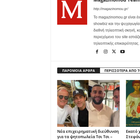
http://magazinomou.gr/
Το magazinomou.gr είναι έν
showbiz και την ψυχαγωγία. 
διεθνή τηλεοπτική σκηνή, 
περιεχόμενο του site εστιάζ
τηλεοπτικής επικαιρότητας.
ΠΑΡΟΜΟΙΑ ΑΡΘΡΑ
ΠΕΡΙΣΣΟΤΕΡΑ ΑΠΟ 
Νέα επιχειρηματική διεύθυνση
Εκατό 
για τα ψητοπωλεία Τσι Τσι –
Στεφά