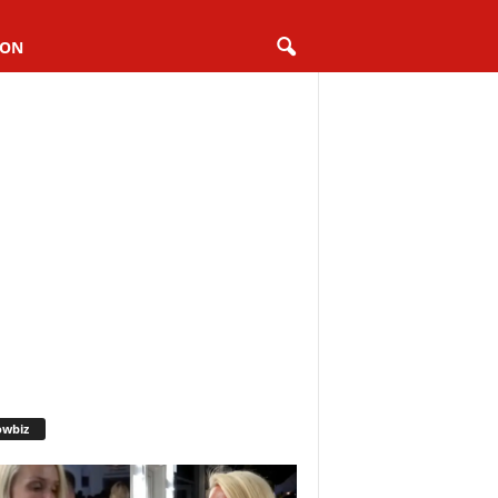
ION
owbiz