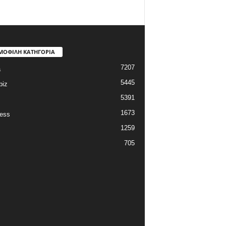
ΜΟΦΙΛΗ ΚΑΤΗΓΟΡΙΑ
7207
a
5445
biz
5391
1673
ess
1259
705