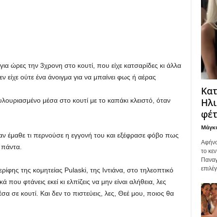
ια ώρες την 3χρονη στο κουτί, που είχε κατσαρίδες κι άλλα
ν είχε ούτε ένα άνοιγμα για να μπαίνει φως ή αέρας
Κατ
Ηλι
λουριασμένο μέσα στο κουτί με το καπάκι κλειστό, όταν
φέτ
Μάγκ
αν έμαθε τι περνούσε η εγγονή του και εξέφρασε φόβο πως
Αφήνο
 πάντα.
το κεν
Παναγ
επιλέ
ερίφης της κομητείας Pulaski, της Ιντιάνα, στο τηλεοπτικό
 που φτάνεις εκεί κι ελπίζεις να μην είναι αλήθεια, λες
σα σε κουτί. Και δεν το πιστεύεις, λες, Θεέ μου, ποιος θα