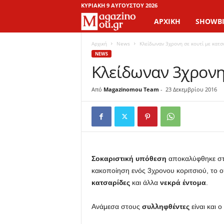
ΚΥΡΙΑΚΉ 9 ΑΥΓΟΎΣΤΟΥ 2026
ΑΡΧΙΚΉ
SHOWBI
M
a
Αρχική
News
Κλείδωναν 3χρονη σε κουτί με κατσ
NEWS
Κλείδωναν 3χρονη 
g
a
Από
Magazinomou Team
-
23 Δεκεμβρίου 2016
z
i
n
Σοκαριστική υπόθεση
αποκαλύφθηκε σ
κακοποίηση ενός 3χρονου κοριτσιού, το οπ
o
κατσαρίδες
και άλλα
νεκρά έντομα
.
M
Ανάμεσα στους
συλληφθέντες
είναι και 
o